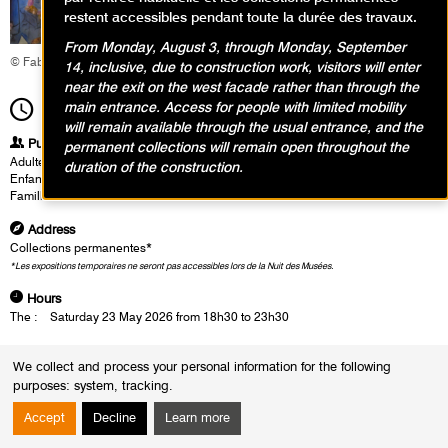
restent accessibles pendant toute la durée des travaux.
From Monday, August 3, through Monday, September
© Fabrice Gaboriau
14, inclusive, due to construction work, visitors will enter
near the exit on the west facade rather than through the
main entrance. Access for people with limited mobility
18h30
Time scale
5h00
will remain available through the usual entrance, and the
Publics
permanent collections will remain open throughout the
Adultes
duration of the construction.
Enfants / Ados
Famille
Address
Collections permanentes*
*Les expositions temporaires ne seront pas accessibles lors de la Nuit des Musées.
Hours
The :
Saturday 23 May 2026 from 18h30 to 23h30
We collect and process your personal information for the following
PROGRAMME NUIT DES MUSÉES
purposes:
system, tracking
.
Accept
Decline
Learn more
18h30-19h30 – La Classe, l’œuvre