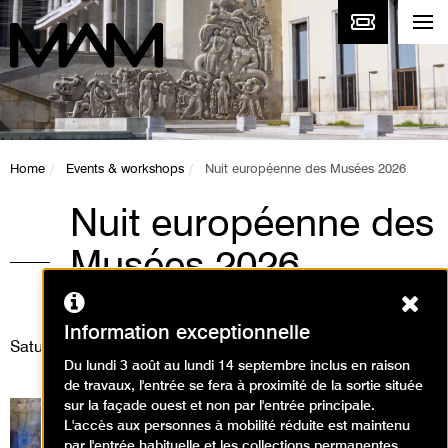
Home
Events & workshops
Nuit européenne des Musées 2026
Nuit européenne des
Musées 2026
Ferm
Événement / Nuit des musées
Information exceptionnelle
Saturday 23 May 2026
Du lundi 3 août au lundi 14 septembre inclus en raison
de travaux, l'entrée se fera à proximité de la sortie située
sur la façade ouest et non par l'entrée principale.
L'accès aux personnes à mobilité réduite est maintenu
par l'entrée habituelle et les collections permanentes