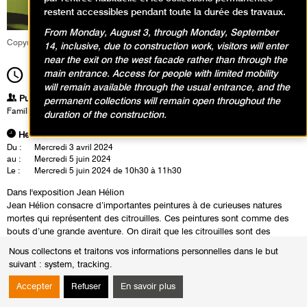
restent accessibles pendant toute la durée des travaux.
From Monday, August 3, through Monday, September
Copyright service éducatif et culturel du MAM
14, inclusive, due to construction work, visitors will enter
near the exit on the west facade rather than through the
main entrance. Access for people with limited mobility
10h30
Durée
1h00
will remain available through the usual entrance, and the
Publics
permanent collections will remain open throughout the
Famille
duration of the construction.
Heures
Du :
Mercredi 3 avril 2024
au :
Mercredi 5 juin 2024
Le :
Mercredi 5 juin 2024 de 10h30 à 11h30
Dans l'exposition Jean Hélion
Jean Hélion consacre d’importantes peintures à de curieuses natures
mortes qui représentent des citrouilles. Ces peintures sont comme des
bouts d’une grande aventure. On dirait que les citrouilles sont des
personnages qui créent des histoires amusantes. Elles te font voyager
Nous collectons et traitons vos informations personnelles dans le but
dans des endroits où l’imagination prend le dessus. Petits et grands se
suivant :
system, tracking
.
lancent dans l’aventure pour créer à leur tour une citrouille magique.
Accepter
Refuser
En savoir plus
Avant la marche : porte bébé obligatoire
Pour les poussettes : un vestiaire est à disposition pour les déposer