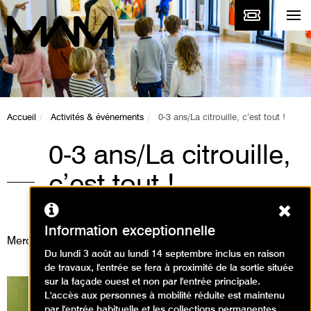
Accueil
Activités & événements
0-3 ans/La citrouille, c’est tout !
0-3 ans/La citrouille,
c’est tout !
Ferm
Animations / Baby visite
Information exceptionnelle
Mercredi 5 juin 2024
Du lundi 3 août au lundi 14 septembre inclus en raison
de travaux, l'entrée se fera à proximité de la sortie située
sur la façade ouest et non par l'entrée principale.
L'accès aux personnes à mobilité réduite est maintenu
par l'entrée habituelle et les collections permanentes