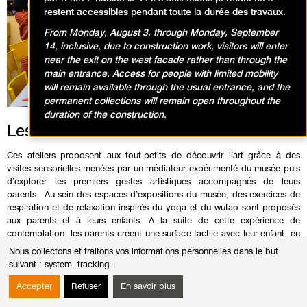
restent accessibles pendant toute la durée des travaux.
From Monday, August 3, through Monday, September
14, inclusive, due to construction work, visitors will enter
near the exit on the west facade rather than through the
main entrance. Access for people with limited mobility
will remain available through the usual entrance, and the
permanent collections will remain open throughout the
duration of the construction.
Les ateliers des 0-3 ans
Ces ateliers proposent aux tout-petits de découvrir l’art grâce à des
visites sensorielles menées par un médiateur expérimenté du musée puis
d’explorer les premiers gestes artistiques accompagnés de leurs
parents. Au sein des espaces d’expositions du musée, des exercices de
respiration et de relaxation inspirés du yoga et du wutao sont proposés
aux parents et à leurs enfants. A la suite de cette expérience de
contemplation, les parents créent une surface tactile avec leur enfant, en
lien avec les œuvres observées.
Nous collectons et traitons vos informations personnelles dans le but
Durée : 1 heure
suivant :
system, tracking
.
Tarif :
Accepter
Refuser
En savoir plus
Expositions
: 5€ pour les enfants
Billet d’entrée à l’exposition pour les parents