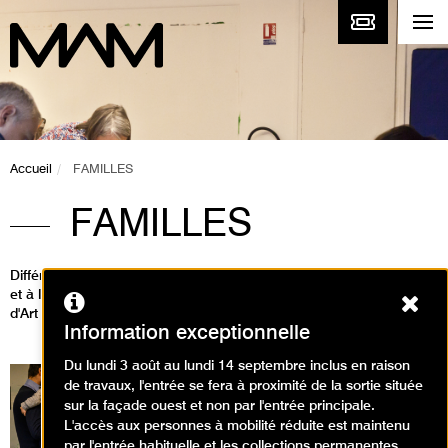
Accueil
FAMILLES
FAMILLES
Différentes formules d'ateliers et de visites permettent aux enfants
et à leurs parents de partager un moment de découverte au Musée
Ferm
d'Art moderne de Paris.
Information exceptionnelle
Du lundi 3 août au lundi 14 septembre inclus en raison
de travaux, l'entrée se fera à proximité de la sortie située
sur la façade ouest et non par l'entrée principale.
L'accès aux personnes à mobilité réduite est maintenu
par l'entrée habituelle et les collections permanentes