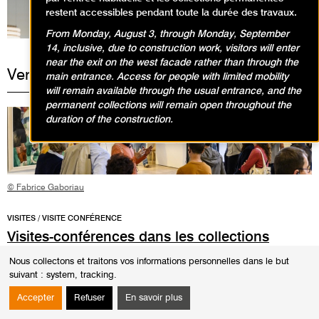
restent accessibles pendant toute la durée des travaux.
From Monday, August 3, through Monday, September
14, inclusive, due to construction work, visitors will enter
near the exit on the west facade rather than through the
Vendredi 7 août 2026
main entrance. Access for people with limited mobility
will remain available through the usual entrance, and the
permanent collections will remain open throughout the
duration of the construction.
© Fabrice Gaboriau
VISITES / VISITE CONFÉRENCE
Visites-conférences dans les collections
permanentes
Nous collectons et traitons vos informations personnelles dans le but
suivant :
system, tracking
.
12h30
Durée
1h30
Accepter
Refuser
En savoir plus
Les visites-conférences se déroulent en présence d'un conférencier du