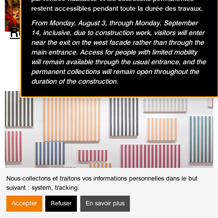
restent accessibles pendant toute la durée des travaux.
From Monday, August 3, through Monday, September
Réserve du Musée des Enfants I et
14, inclusive, due to construction work, visitors will enter
near the exit on the west facade rather than through the
II
main entrance. Access for people with limited mobility
will remain available through the usual entrance, and the
Christian Boltanski
permanent collections will remain open throughout the
duration of the construction.
Nous collectons et traitons vos informations personnelles dans le but
Murs de peintures
suivant :
system, tracking
.
Daniel Buren
Accepter
Refuser
En savoir plus