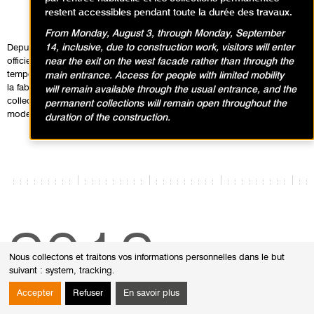
restent accessibles pendant toute la durée des travaux.
From Monday, August 3, through Monday, September
14, inclusive, due to construction work, visitors will enter
Depuis le 11 octobre 2019, le Musée d'Art Moderne de Paris a
near the exit on the west facade rather than through the
officiellement ré-ouvert ses portes, avec deux nouvelles expositions
temporaires et un nouveau parcours dans les collections : Hans Hartung,
main entrance. Access for people with limited mobility
la fabrique du geste, jusqu'au 1er mars 2020 ; You, œuvres de la
will remain available through the usual entrance, and the
collection Lafayette Anticipations, jusqu'au 16 février 2020 ; La vie
permanent collections will remain open throughout the
moderne, un nouveau parcours dans les collections.
duration of the construction.
2018-
Nous collectons et traitons vos informations personnelles dans le but
suivant :
system, tracking
.
Accepter
Refuser
En savoir plus