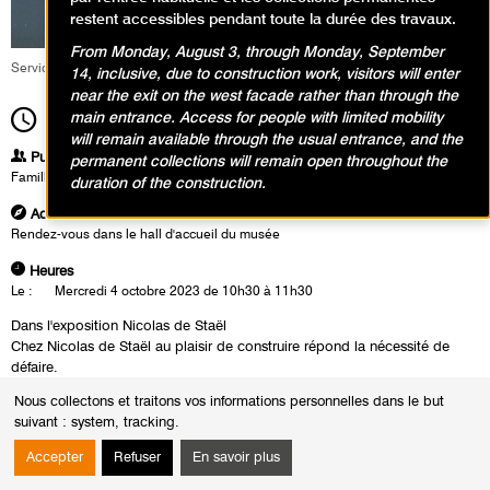
restent accessibles pendant toute la durée des travaux.
From Monday, August 3, through Monday, September
Service éducatif et culturel
14, inclusive, due to construction work, visitors will enter
near the exit on the west facade rather than through the
main entrance. Access for people with limited mobility
10h30
Durée
1h00
will remain available through the usual entrance, and the
Publics
permanent collections will remain open throughout the
Famille
duration of the construction.
Adresse
Rendez-vous dans le hall d'accueil du musée
Heures
Le :
Mercredi 4 octobre 2023 de 10h30 à 11h30
Dans l'exposition Nicolas de Staël
Chez Nicolas de Staël au plaisir de construire répond la nécessité de
défaire.
Les tout-petits partent eux aussi du plaisir de construire un tableau pour
Nous collectons et traitons vos informations personnelles dans le but
ensuite « le défaire » en remettant sans cesse en jeu des éléments afin de
suivant :
system, tracking
.
réaliser de nouvelles compositions sur un support aimanté.
Accepter
Refuser
En savoir plus