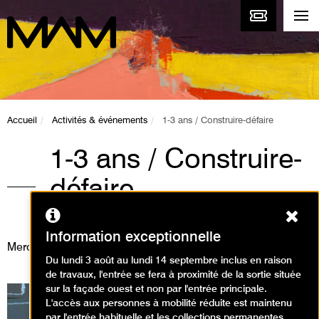
Accueil
Activités & événements
1-3 ans / Construire-défaire
1-3 ans / Construire-
défaire
Ferm
Visites / Visite multi-sensorielle
Information exceptionnelle
Mercredi 4 octobre 2023
Du lundi 3 août au lundi 14 septembre inclus en raison
de travaux, l'entrée se fera à proximité de la sortie située
sur la façade ouest et non par l'entrée principale.
L'accès aux personnes à mobilité réduite est maintenu
par l'entrée habituelle et les collections permanentes