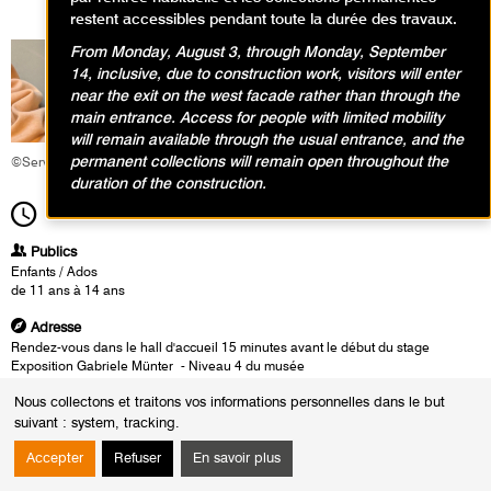
restent accessibles pendant toute la durée des travaux.
From Monday, August 3, through Monday, September
14, inclusive, due to construction work, visitors will enter
near the exit on the west facade rather than through the
main entrance. Access for people with limited mobility
will remain available through the usual entrance, and the
permanent collections will remain open throughout the
©Service éducatif et culturel
duration of the construction.
13h30
Durée
4h00
Publics
Enfants / Ados
de 11 ans à 14 ans
Adresse
Rendez-vous dans le hall d'accueil 15 minutes avant le début du stage
Exposition Gabriele Münter - Niveau 4 du musée
Nous collectons et traitons vos informations personnelles dans le but
Heures
suivant :
system, tracking
.
Du :
Mardi 15 avril 2025
au :
Mercredi 9 juillet 2025
Accepter
Refuser
En savoir plus
Le :
Mardi 8 juillet 2025 de 13h30 à 17h30
Mercredi 9 juillet 2025 de 13h30 à 17h30