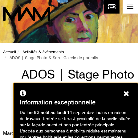
Accueil
Activités & événements
ADOS | Stage Photo & Son - Galerie de portraits
ADOS | Stage Photo
& Son - Galerie de
Ferm
portraits
Information exceptionnelle
Visites, Ateliers / Atelier de
Du lundi 3 août au lundi 14 septembre inclus en raison
de travaux, l'entrée se fera à proximité de la sortie située
photographie
sur la façade ouest et non par l'entrée principale.
L'accès aux personnes à mobilité réduite est maintenu
Mardi 8 juillet 2025
par l'entrée habituelle et les collections permanentes