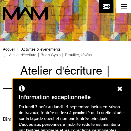
Accueil
Activités & événements
Atelier d'écriture | Brion Gysin | Brouiller, révéler
Atelier d'écriture |
Brion Gysin |
Ferm
Brouiller, révéler
Information exceptionnelle
Ateliers, Événement
Du lundi 3 août au lundi 14 septembre inclus en raison
de travaux, l'entrée se fera à proximité de la sortie située
sur la façade ouest et non par l'entrée principale.
Dimanche 14 juin 2026
L'accès aux personnes à mobilité réduite est maintenu
par l'entrée habituelle et les collections permanentes