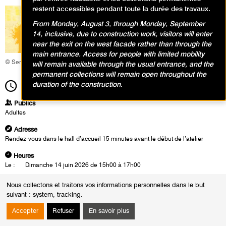
restent accessibles pendant toute la durée des travaux.
From Monday, August 3, through Monday, September
14, inclusive, due to construction work, visitors will enter
near the exit on the west facade rather than through the
main entrance. Access for people with limited mobility
© Service éducatif et culturel
will remain available through the usual entrance, and the
permanent collections will remain open throughout the
duration of the construction.
15h00
Durée
2h00
Publics
Adultes
Adresse
Rendez-vous dans le hall d’accueil 15 minutes avant le début de l’atelier
Heures
Le :
Dimanche 14 juin 2026 de 15h00 à 17h00
Dans ses montages photographiques, Brion Gysin coupe, brouille,
Nous collectons et traitons vos informations personnelles dans le but
cache, assemble, révèle. Entrez dans ses images en kaléidoscope, dans
suivant :
system, tracking
.
ses brouillages et constructions visuelles pour en extraire des récits.
Élaborer un texte pourrait alors devenir un jeu presque magique.
Accepter
Refuser
En savoir plus
Animatrice :
Ghislaine Tabareau, cofondatrice de l’association Carnets