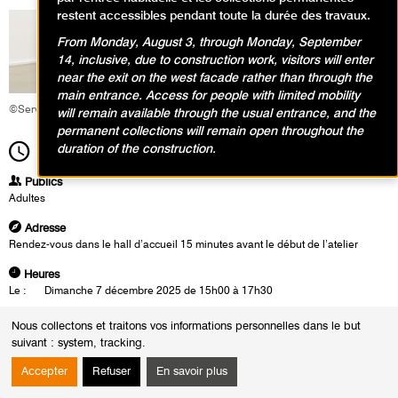
restent accessibles pendant toute la durée des travaux.
From Monday, August 3, through Monday, September
14, inclusive, due to construction work, visitors will enter
near the exit on the west facade rather than through the
main entrance. Access for people with limited mobility
©Service éducatif et culturel
will remain available through the usual entrance, and the
permanent collections will remain open throughout the
duration of the construction.
15h00
Durée
2h30
Publics
Adultes
Adresse
Rendez-vous dans le hall d’accueil 15 minutes avant le début de l’atelier
Heures
Le :
Dimanche 7 décembre 2025 de 15h00 à 17h30
Observer, voir, ressentir les œuvres d’Otobong Nkanga jusqu’à se
Nous collectons et traitons vos informations personnelles dans le but
souvenir ou imaginer et dire – avec une écriture poétique – l’écoute et le
suivant :
system, tracking
.
soin que l’on peut apporter aux paysages excavés, aux mémoires
effacées, pour tenter de réparer les espaces et les humains.
Accepter
Refuser
En savoir plus
Animatrice :
Ghislaine Tabareau, cofondatrice de l’association Carnets