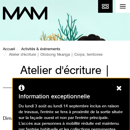
Accueil
Activités & événements
Atelier d'écriture | Otobong Nkanga | Corps, territoires
Atelier d'écriture |
Otobong Nkanga |
Ferm
Corps, territoires
Information exceptionnelle
Ateliers, Événement
Du lundi 3 août au lundi 14 septembre inclus en raison
de travaux, l'entrée se fera à proximité de la sortie située
sur la façade ouest et non par l'entrée principale.
Dimanche 7 décembre 2025
L'accès aux personnes à mobilité réduite est maintenu
par l'entrée habituelle et les collections permanentes