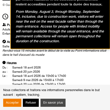
restent accessibles pendant toute la durée des travaux.
© Gaël Rapon
From Monday, August 3, through Monday, September
15h00
14, inclusive, due to construction work, visitors will enter
Durée
2h00
near the exit on the west facade rather than through the
Publics
main entrance. Access for people with limited mobility
Adultes
will remain available through the usual entrance, and the
Enfants / Ados
permanent collections will remain open throughout the
duration of the construction.
Adresse
Salle Matisse
Rendez-vous 15 minutes avant le début de la visite au Point informations situé
dans le hall d'accueil du musée
Heures
Du :
Samedi 18 avril 2026
au :
Samedi 20 juin 2026
Le :
Samedi 18 avril 2026 de 15h00 à 17h00
Samedi 9 mai 2026 de 15h00 à 17h00
Samedi 20 juin 2026 de 15h00 à 17h00
Nous collectons et traitons vos informations personnelles dans le but
Le danseur, chorégraphe et performeur Pascal Beugré-Tellier vous invite
suivant :
system, tracking
.
à explorer votre rapport au mouvement. Accompagné d'un musicien ou
d'une musicienne qui crée en live le design sonore de chaque atelier,
Accepter
Refuser
En savoir plus
Mouvements
est un voyage corporel onirique et sensoriel qui invite