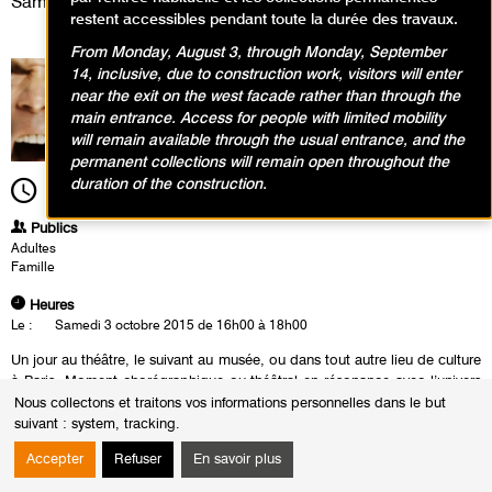
Samedi 3 octobre 2015
restent accessibles pendant toute la durée des travaux.
From Monday, August 3, through Monday, September
14, inclusive, due to construction work, visitors will enter
near the exit on the west facade rather than through the
main entrance. Access for people with limited mobility
will remain available through the usual entrance, and the
permanent collections will remain open throughout the
duration of the construction.
16h00
Durée
2h00
Publics
Adultes
Famille
Heures
Le :
Samedi 3 octobre 2015 de 16h00 à 18h00
Un jour au théâtre, le suivant au musée, ou dans tout autre lieu de culture
à Paris. Moment chorégraphique ou théâtral en résonance avec l’univers
d’un artiste présenté à Chaillot, qui établit un dialogue avec les œuvres
Nous collectons et traitons vos informations personnelles dans le but
du musée ou d’un monument.
suivant :
system, tracking
.
Carolyn Carlson investit plusieurs salles des collections permanentes
Accepter
Refuser
En savoir plus
avec les danseurs de sa compagnie et une vingtaine de hurleurs