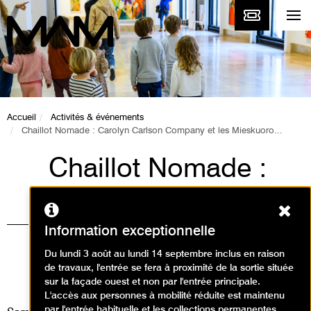
Accueil
Activités & événements
Chaillot Nomade : Carolyn Carlson Company et les Mieskuoro...
Chaillot Nomade :
Carolyn Carlson
Ferm
Company et les
Information exceptionnelle
Mieskuoro Huutajat
Du lundi 3 août au lundi 14 septembre inclus en raison
de travaux, l'entrée se fera à proximité de la sortie située
Événement / Performance
sur la façade ouest et non par l'entrée principale.
L'accès aux personnes à mobilité réduite est maintenu
par l'entrée habituelle et les collections permanentes