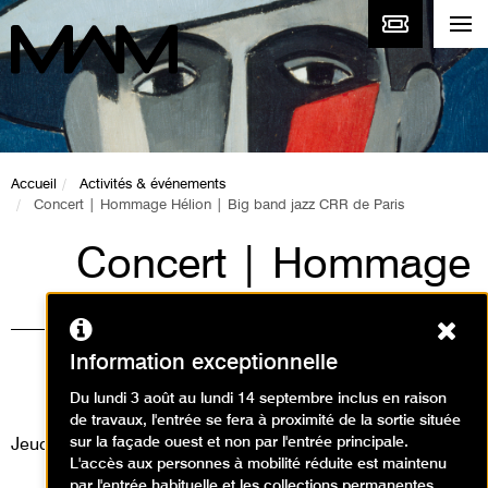
Accueil
Activités & événements
Concert | Hommage Hélion | Big band jazz CRR de Paris
Concert | Hommage
Hélion | Big band
Ferm
jazz CRR de Paris
Information exceptionnelle
Événement / Concert
Du lundi 3 août au lundi 14 septembre inclus en raison
de travaux, l'entrée se fera à proximité de la sortie située
sur la façade ouest et non par l'entrée principale.
Jeudi 2 mai 2024
L'accès aux personnes à mobilité réduite est maintenu
par l'entrée habituelle et les collections permanentes