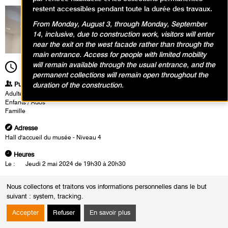
restent accessibles pendant toute la durée des travaux.
From Monday, August 3, through Monday, September
14, inclusive, due to construction work, visitors will enter
near the exit on the west facade rather than through the
main entrance. Access for people with limited mobility
will remain available through the usual entrance, and the
19h30
Durée
1h00
permanent collections will remain open throughout the
Publics
duration of the construction.
Adultes
Enfants / Ados
Famille
Adresse
Hall d'accueil du musée - Niveau 4
Heures
Le :
Jeudi 2 mai 2024 de 19h30 à 20h30
Concert du Big Band Jazz du Conservatoire à rayonnement régional de
Nous collectons et traitons vos informations personnelles dans le but
Paris pour une immersion dans le jazz qu’écoutait Hélion des années
suivant :
system, tracking
.
new-yorkaises en 1940 aux années 1950 à Saint-Germain-des-Près, avec
la participation de Steffen Schorn (saxophoniste, compositeur et chef
Accepter
Refuser
En savoir plus
d'orchestre, directeur du département jazz de Hochshule für Musik