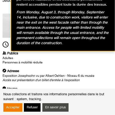
Jeudi 23 janvier 2025
restent accessibles pendant toute la durée des travaux.
From Monday, August 3, through Monday, September
14, inclusive, due to construction work, visitors will enter
near the exit on the west facade rather than through the
main entrance. Access for people with limited mobility
will remain available through the usual entrance, and the
permanent collections will remain open throughout the
duration of the construction.
19h30
Durée
1h00
Publics
Adultes
Personnes à mobilité réduite
Adresse
Exposition Josephsohn vu par Albert Oehlen - NIveau 6 du musée
Accès sur présentation d'un billet d'entrée à l'exposition
Heures
Le :
Jeudi 23 janvier 2025 de 19h30 à 20h30
Nous collectons et traitons vos informations personnelles dans le but
suivant :
system, tracking
.
A l'occasion d'un concert en nocturne, Éric Löhrer et Jean-Charles
Richard déploient la musique de Lacy dans l'espace investi par les
Accepter
Refuser
En savoir plus
sculptures de Josepshohn, entre matérialité et abstraction.