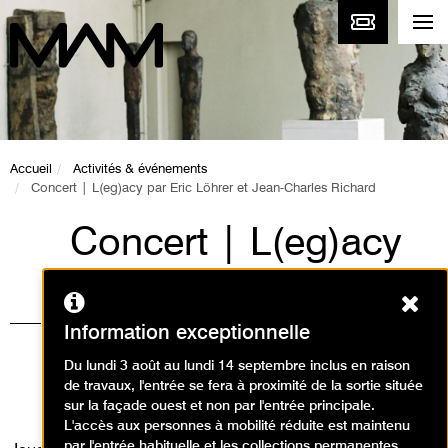
Accueil
Activités & événements
Concert | L(eg)acy par Eric Löhrer et Jean-Charles Richard
Concert | L(eg)acy
par Eric Löhrer et
Ferm
Jean-Charles
Information exceptionnelle
Richard
Du lundi 3 août au lundi 14 septembre inclus en raison
de travaux, l'entrée se fera à proximité de la sortie située
Événement / Concert
sur la façade ouest et non par l'entrée principale.
L'accès aux personnes à mobilité réduite est maintenu
par l'entrée habituelle et les collections permanentes