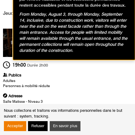
Événement / Concert
restent accessibles pendant toute la durée des travaux.
Jeudi 29 janvier 2026
From Monday, August 3, through Monday, September
14, inclusive, due to construction work, visitors will enter
near the exit on the west facade rather than through the
main entrance. Access for people with limited mobility
will remain available through the usual entrance, and the
permanent collections will remain open throughout the
duration of the construction.
19h00
Durée
2h00
Publics
Adultes
Personnes à mobilité réduite
Adresse
Salle Matisse - Niveau 3
Nous collectons et traitons vos informations personnelles dans le but
Heures
suivant :
system, tracking
.
Le :
Jeudi 29 janvier 2026 de 19h00 à 21h00
Accepter
Refuser
En savoir plus
DÉROULÉ :
19:00 - Ouverture des portes