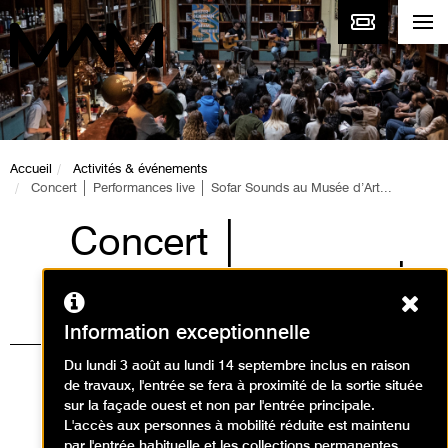
Accueil
Activités & événements
Concert │ Performances live │ Sofar Sounds au Musée d’Art...
Concert │
Performances live │
Ferm
Sofar Sounds au
Information exceptionnelle
Musée d’Art
Du lundi 3 août au lundi 14 septembre inclus en raison
de travaux, l'entrée se fera à proximité de la sortie située
Moderne de Paris
sur la façade ouest et non par l'entrée principale.
L'accès aux personnes à mobilité réduite est maintenu
par l'entrée habituelle et les collections permanentes