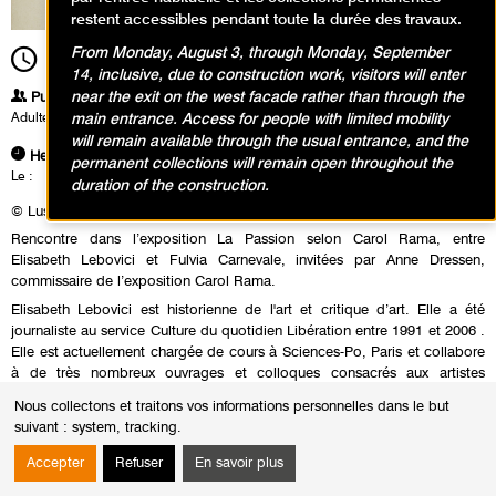
restent accessibles pendant toute la durée des travaux.
From Monday, August 3, through Monday, September
19h00
Durée
2h00
14, inclusive, due to construction work, visitors will enter
near the exit on the west facade rather than through the
Publics
Adultes
main entrance. Access for people with limited mobility
will remain available through the usual entrance, and the
Heures
permanent collections will remain open throughout the
Le :
Jeudi 11 juin 2015 de 19h00 à 21h00
duration of the construction.
© Lusinghe, 2003, Charles Asprey Collection, Londres
Rencontre dans l’exposition La Passion selon Carol Rama, entre
Elisabeth Lebovici et Fulvia Carnevale, invitées par Anne Dressen,
commissaire de l’exposition Carol Rama.
Elisabeth Lebovici est historienne de l'art et critique d’art. Elle a été
journaliste au service Culture du quotidien Libération entre 1991 et 2006 .
Elle est actuellement chargée de cours à Sciences-Po, Paris et collabore
à de très nombreux ouvrages et colloques consacrés aux artistes
contemporain-es, au féminisme, aux questions de genre et à la théorie
Nous collectons et traitons vos informations personnelles dans le but
queer. Elle s’intéresse également aux programmes de recherche et de
suivant :
system, tracking
.
variétés de la télévision française à ses débuts (1946-74) Elle a dirigé
L’intime (Paris, ensb-a, 1998) et est la co-auteure, avec Catherine
Accepter
Refuser
En savoir plus
Gonnard, de Femmes Artistes/ Artistes Femmes, Paris, de 1880 à nos