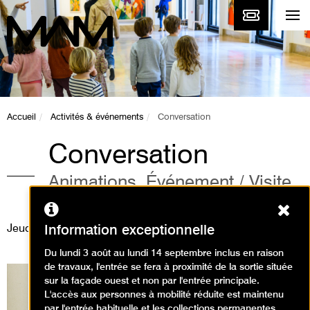
Accueil
Activités & événements
Conversation
Conversation
Animations, Événement / Visite
dialogue
Ferm
Jeudi 11 juin 2015
Information exceptionnelle
Du lundi 3 août au lundi 14 septembre inclus en raison
de travaux, l'entrée se fera à proximité de la sortie située
sur la façade ouest et non par l'entrée principale.
L'accès aux personnes à mobilité réduite est maintenu
par l'entrée habituelle et les collections permanentes