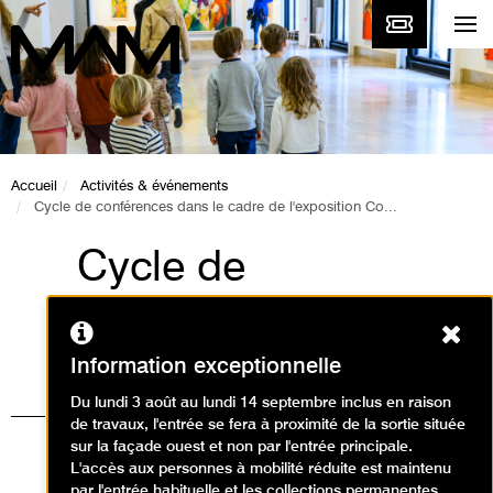
Accueil
Activités & événements
Cycle de conférences dans le cadre de l'exposition Co...
Cycle de
conférences dans le
Ferm
cadre de l'exposition
Information exceptionnelle
Co-Workers Le
Du lundi 3 août au lundi 14 septembre inclus en raison
de travaux, l'entrée se fera à proximité de la sortie située
réseau comme
sur la façade ouest et non par l'entrée principale.
L'accès aux personnes à mobilité réduite est maintenu
par l'entrée habituelle et les collections permanentes