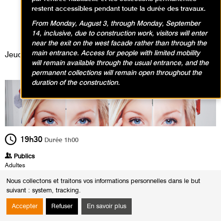
artiste
restent accessibles pendant toute la durée des travaux.
Événement / Conférence
From Monday, August 3, through Monday, September
thématique
14, inclusive, due to construction work, visitors will enter
near the exit on the west facade rather than through the
main entrance. Access for people with limited mobility
Jeudi 28 janvier 2016
will remain available through the usual entrance, and the
permanent collections will remain open throughout the
duration of the construction.
19h30
Durée
1h00
Publics
Adultes
Nous collectons et traitons vos informations personnelles dans le but
Heures
suivant :
system, tracking
.
Du :
Vendredi 15 janvier 2016
au :
Jeudi 28 janvier 2016
Accepter
Refuser
En savoir plus
Le :
Jeudi 28 janvier 2016 de 19h30 à 20h30