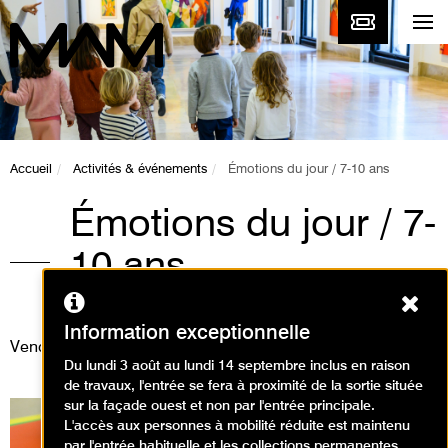
Accueil
Activités & événements
Émotions du jour / 7-10 ans
Émotions du jour / 7-
10 ans
Ferm
Ateliers / Atelier arts plastiques
Information exceptionnelle
Vendredi 28 février 2025
Du lundi 3 août au lundi 14 septembre inclus en raison
de travaux, l'entrée se fera à proximité de la sortie située
sur la façade ouest et non par l'entrée principale.
L'accès aux personnes à mobilité réduite est maintenu
par l'entrée habituelle et les collections permanentes