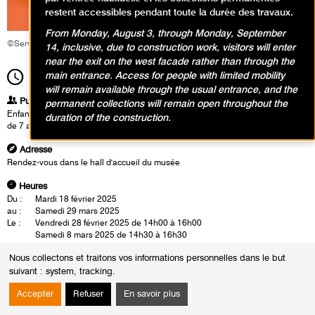
restent accessibles pendant toute la durée des travaux.
From Monday, August 3, through Monday, September
©Service éducatif et culturel
14, inclusive, due to construction work, visitors will enter
near the exit on the west facade rather than through the
main entrance. Access for people with limited mobility
14h00
Durée
2h00
will remain available through the usual entrance, and the
Publics
permanent collections will remain open throughout the
Enfants / Ados
duration of the construction.
de 7 ans à 10 ans
Adresse
Rendez-vous dans le hall d'accueil du musée
Heures
Du :
Mardi 18 février 2025
au :
Samedi 29 mars 2025
Le :
Vendredi 28 février 2025 de 14h00 à 16h00
Samedi 8 mars 2025 de 14h30 à 16h30
Samedi 29 mars 2025 de 14h30 à 16h30
Nous collectons et traitons vos informations personnelles dans le but
Qui n’a pas entendu : «Tu es de bien mauvaise humeur aujourd’hui»?
suivant :
system, tracking
.
C’est en partant de ce principe que le jeune public sélectionne, avec
Accepter
Refuser
En savoir plus
l’aide d’un intervenant du musée, les œuvres qui reflètent une bonne ou
une mauvaise humeur.