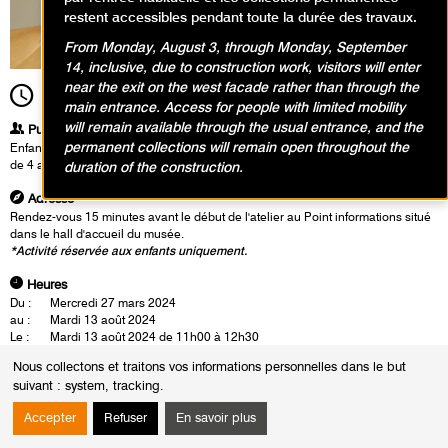
restent accessibles pendant toute la durée des travaux.
From Monday, August 3, through Monday, September
14, inclusive, due to construction work, visitors will enter
near the exit on the west facade rather than through the
11h00
Durée
1h30
main entrance. Access for people with limited mobility
will remain available through the usual entrance, and the
Publics
permanent collections will remain open throughout the
Enfants / Ados
de 4 ans à 6 ans
duration of the construction.
Adresse
Rendez-vous 15 minutes avant le début de l'atelier au Point informations situé
dans le hall d'accueil du musée.
*Activité réservée aux enfants uniquement.
Heures
Du :
Mercredi 27 mars 2024
au :
Mardi 13 août 2024
Le :
Mardi 13 août 2024 de 11h00 à 12h30
Nous collectons et traitons vos informations personnelles dans le but
Jean Hélion a peint des compositions abstraites où les formes semblent
suivant :
system, tracking
.
tenir en équilibre sur le fond du tableau. En utilisant les formes observées
pendant la visite les enfants créent un nouvel équilibre coloré en
Accepter
Refuser
En savoir plus
explorant différents agencements possibles.