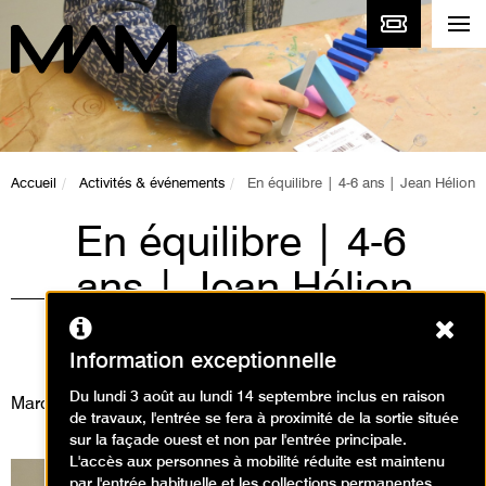
Accueil
Activités & événements
En équilibre | 4-6 ans | Jean Hélion
En équilibre | 4-6
ans | Jean Hélion
Ferm
Visites, Animations / Visite
animation
Information exceptionnelle
Du lundi 3 août au lundi 14 septembre inclus en raison
Mardi 13 août 2024
de travaux, l'entrée se fera à proximité de la sortie située
sur la façade ouest et non par l'entrée principale.
L'accès aux personnes à mobilité réduite est maintenu
par l'entrée habituelle et les collections permanentes