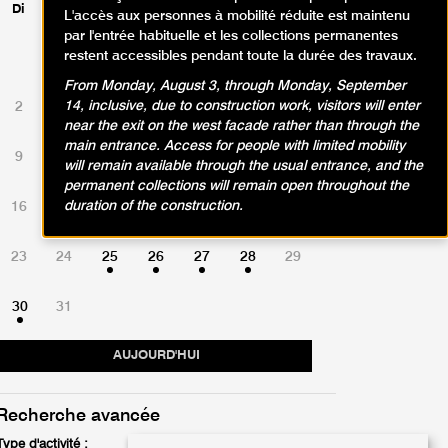
Di
Lu
Ma
Me
Je
Ve
Sa
L'accès aux personnes à mobilité réduite est maintenu
par l'entrée habituelle et les collections permanentes
restent accessibles pendant toute la durée des travaux.
1
From Monday, August 3, through Monday, September
14, inclusive, due to construction work, visitors will enter
2
3
4
5
6
7
8
near the exit on the west facade rather than through the
main entrance. Access for people with limited mobility
9
10
11
12
13
14
15
will remain available through the usual entrance, and the
permanent collections will remain open throughout the
duration of the construction.
16
17
18
19
20
21
22
23
24
25
26
27
28
29
30
31
AUJOURD'HUI
Recherche avancée
Type d'activité :