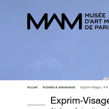
Accueil
Activités & événements
Exprim-Visage / 4-6
Exprim-Visage