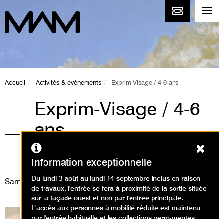
Accueil
Activités & événements
Exprim-Visage / 4-6 ans
Exprim-Visage / 4-6
ans
Ferm
Ateliers, Animations / Atelier arts
plastiques
Information exceptionnelle
Du lundi 3 août au lundi 14 septembre inclus en raison
Samedi 31 janvier 2026
de travaux, l'entrée se fera à proximité de la sortie située
sur la façade ouest et non par l'entrée principale.
L'accès aux personnes à mobilité réduite est maintenu
par l'entrée habituelle et les collections permanentes