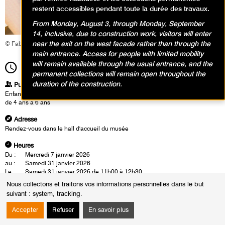
restent accessibles pendant toute la durée des travaux.
From Monday, August 3, through Monday, September
14, inclusive, due to construction work, visitors will enter
near the exit on the west facade rather than through the
© Fabrice Gaboriau
main entrance. Access for people with limited mobility
will remain available through the usual entrance, and the
11h00
Durée
1h30
permanent collections will remain open throughout the
duration of the construction.
Publics
Enfants / Ados
de 4 ans à 6 ans
Adresse
Rendez-vous dans le hall d'accueil du musée
Heures
Du :
Mercredi 7 janvier 2026
au :
Samedi 31 janvier 2026
Le :
Samedi 31 janvier 2026 de 11h00 à 12h30
Nous collectons et traitons vos informations personnelles dans le but
Dans l’exposition George Condo, les enfants partent à la rencontre de
suivant :
system, tracking
.
visages étonnants, drôles, tordus ou complètement inventés !
Avec Exprim-Visage, ils s’amusent à décrypter les émotions cachées
Accepter
Refuser
En savoir plus
derrière chaque trait déformé et vont être introduits à l’art du portrait, si