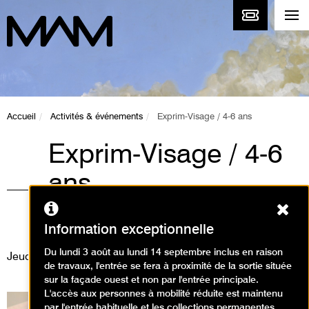
Accueil
Activités & événements
Exprim-Visage / 4-6 ans
Exprim-Visage / 4-6
ans
Ferm
Ateliers, Animations / Atelier arts
plastiques
Information exceptionnelle
Du lundi 3 août au lundi 14 septembre inclus en raison
Jeudi 23 octobre 2025
de travaux, l'entrée se fera à proximité de la sortie située
sur la façade ouest et non par l'entrée principale.
L'accès aux personnes à mobilité réduite est maintenu
par l'entrée habituelle et les collections permanentes