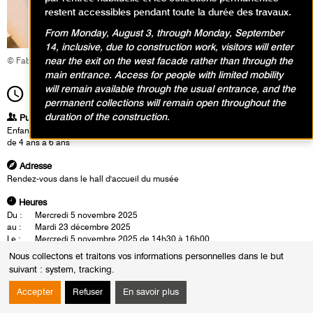
restent accessibles pendant toute la durée des travaux.
From Monday, August 3, through Monday, September
14, inclusive, due to construction work, visitors will enter
near the exit on the west facade rather than through the
© Fabrice Gaboriau
main entrance. Access for people with limited mobility
will remain available through the usual entrance, and the
11h00
Durée
1h30
permanent collections will remain open throughout the
duration of the construction.
Publics
Enfants / Ados
de 4 ans à 6 ans
Adresse
Rendez-vous dans le hall d'accueil du musée
Heures
Du :
Mercredi 5 novembre 2025
au :
Mardi 23 décembre 2025
Le :
Mercredi 5 novembre 2025 de 14h30 à 16h00
Mercredi 3 décembre 2025 de 14h30 à 16h00
Nous collectons et traitons vos informations personnelles dans le but
Mercredi 17 décembre 2025 de 14h30 à 16h00
suivant :
system, tracking
.
Samedi 8 novembre 2025 de 11h00 à 12h30
Samedi 6 décembre 2025 de 11h00 à 12h30
Accepter
Refuser
En savoir plus
Jeudi 23 octobre 2025 de 11h00 à 12h30
Mardi 23 décembre 2025 de 11h00 à 12h30