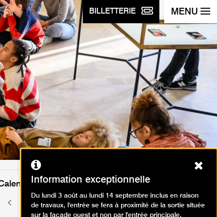
MENU
BILLETTERIE
Ferm
Information exceptionnelle
Calendrier des événements
Du lundi 3 août au lundi 14 septembre inclus en raison
août 2026
Mois
Mois
de travaux, l'entrée se fera à proximité de la sortie située
précédent
suivant
sur la façade ouest et non par l'entrée principale.