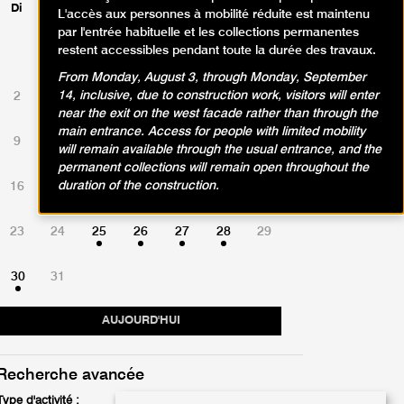
Di
Lu
Ma
Me
Je
Ve
Sa
L'accès aux personnes à mobilité réduite est maintenu
par l'entrée habituelle et les collections permanentes
restent accessibles pendant toute la durée des travaux.
1
From Monday, August 3, through Monday, September
14, inclusive, due to construction work, visitors will enter
2
3
4
5
6
7
8
near the exit on the west facade rather than through the
main entrance. Access for people with limited mobility
9
10
11
12
13
14
15
will remain available through the usual entrance, and the
permanent collections will remain open throughout the
duration of the construction.
16
17
18
19
20
21
22
23
24
25
26
27
28
29
30
31
AUJOURD'HUI
Recherche avancée
Type d'activité :