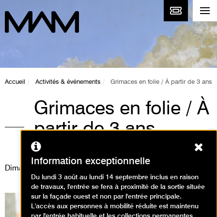
Accueil
Activités & événements
Grimaces en folie / À partir de 3 ans
Grimaces en folie / À
partir de 3 ans
Ferm
Animations / Créer en famille
Information exceptionnelle
Dimanche 7 décembre 2025
Du lundi 3 août au lundi 14 septembre inclus en raison
de travaux, l'entrée se fera à proximité de la sortie située
sur la façade ouest et non par l'entrée principale.
L'accès aux personnes à mobilité réduite est maintenu
par l'entrée habituelle et les collections permanentes