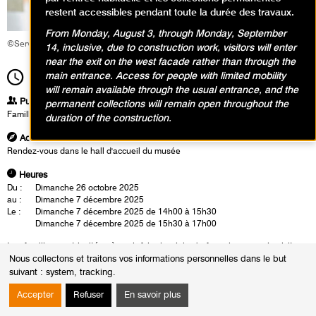
restent accessibles pendant toute la durée des travaux.
From Monday, August 3, through Monday, September
©Service éducatif et culturel
14, inclusive, due to construction work, visitors will enter
near the exit on the west facade rather than through the
main entrance. Access for people with limited mobility
14h00
Durée
1h30
will remain available through the usual entrance, and the
Publics
permanent collections will remain open throughout the
Famille
duration of the construction.
Adresse
Rendez-vous dans le hall d'accueil du musée
Heures
Du :
Dimanche 26 octobre 2025
au :
Dimanche 7 décembre 2025
Le :
Dimanche 7 décembre 2025 de 14h00 à 15h30
Dimanche 7 décembre 2025 de 15h30 à 17h00
Les familles sont invitées à venir faire le plein de fous rires avec la visite-
Nous collectons et traitons vos informations personnelles dans le but
atelier Grimaces en folie ! Les œuvres expressives de George Condo,
suivant :
system, tracking
.
pleines de visages déformés et surprenants, seront le point de départ de
la visite. Petits et grands partiront à la recherche des expressions les plus
Accepter
Refuser
En savoir plus
drôles, tordues ou étonnées. Place ensuite à la création : jouer avec les
formes, les traits, inventer des grimaces hautes en couleur ! Un moment