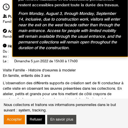
restent accessibles pendant toute la durée des travaux.
15h30
Durée
1h30
From Monday, August 3, through Monday, September
Publics
14, inclusive, due to construction work, visitors will enter
Famille
near the exit on the west facade rather than through the
main entrance. Access for people with limited mobility
Adresse
will remain available through the usual entrance, and the
Rendez vous à l'accueil groupe dans le hall du musée
permanent collections will remain open throughout the
Heures
duration of the construction.
Du :
Mardi 14 décembre 2021
au :
Lundi 28 février 2022
Le :
Dimanche 5 juin 2022 de 15h30 à 17h00
Visite Famille - Histoire d'oeuvres à modeler
En famille, enfants dès 3 ans
L’observation des différents supports de création sert de fil conducteur à
cette visite en observant les œuvres présentées dans les collections. En
atelier, petits et grands pour une fois mettent de côté crayons de
couleur, feutres ou peintures et se saisissent de pâte à modeler.
Nous collectons et traitons vos informations personnelles dans le but
suivant :
system, tracking
.
Accepter
Refuser
En savoir plus