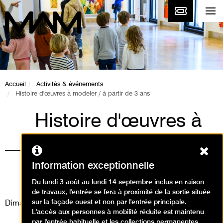
Accueil
Activités & événements
Histoire d'œuvres à modeler / à partir de 3 ans
Histoire d'œuvres à
modeler / à partir de
Ferm
3 ans
Information exceptionnelle
Visites
Du lundi 3 août au lundi 14 septembre inclus en raison
de travaux, l'entrée se fera à proximité de la sortie située
sur la façade ouest et non par l'entrée principale.
Dimanche 5 juin 2022
L'accès aux personnes à mobilité réduite est maintenu
par l'entrée habituelle et les collections permanentes