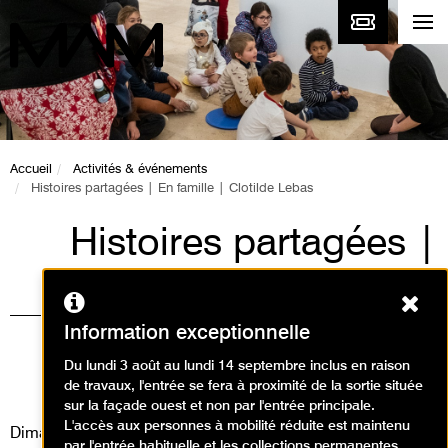
Accueil
Activités & événements
Histoires partagées | En famille | Clotilde Lebas
Histoires partagées |
En famille | Clotilde
Ferm
Lebas
Information exceptionnelle
Visites, Événement / Visite
Du lundi 3 août au lundi 14 septembre inclus en raison
de travaux, l'entrée se fera à proximité de la sortie située
contée
sur la façade ouest et non par l'entrée principale.
L'accès aux personnes à mobilité réduite est maintenu
Dimanche 4 juin 2023
par l'entrée habituelle et les collections permanentes