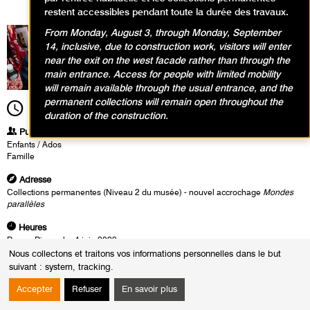
restent accessibles pendant toute la durée des travaux.
From Monday, August 3, through Monday, September
14, inclusive, due to construction work, visitors will enter
near the exit on the west facade rather than through the
main entrance. Access for people with limited mobility
will remain available through the usual entrance, and the
permanent collections will remain open throughout the
14h30
Durée
1h00
duration of the construction.
Publics
Enfants / Ados
Famille
Adresse
Collections permanentes (Niveau 2 du musée) - nouvel accrochage
Mondes
parallèles
Heures
Du :
Dimanche 4 juin 2023
au :
Dimanche 18 juin 2023
Nous collectons et traitons vos informations personnelles dans le but
Le :
Dimanche 18 juin 2023 de 14h30 à 15h30
suivant :
system, tracking
.
Dimanche 4 juin 2023 de 14h30 à 15h30
Accepter
Refuser
En savoir plus
Visite-lecture en famille (enfant(s) accompagné(s) d'un parent), à partir de