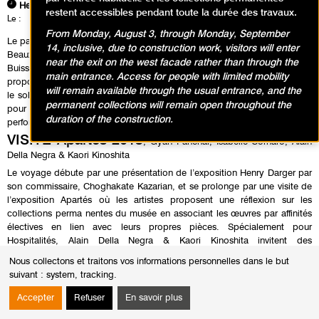
Heures
restent accessibles pendant toute la durée des travaux.
Le :
Dimanche 21 juin 2015 de 10h00 à 20h00
From Monday, August 3, through Monday, September
Le parcours organisé par le Musée d’art moderne de la Ville de Paris, les
14, inclusive, due to construction work, visitors will enter
Beaux-Arts de Paris et le Centre d’art contemporain de la Ferme du
near the exit on the west facade rather than through the
Buisson à Noisiel en association avec le Mona Bismarck American Center
main entrance. Access for people with limited mobility
propose de célébrer ensemble l’arrivée de l’été. En ce jour de solstice où
will remain available through the usual entrance, and the
le soleil semble s’arrêter, il s’agit de remonter sa course, d’Ouest en Est,
permanent collections will remain open throughout the
pour proposer visites d’expositions, rencontres avec les artistes,
duration of the construction.
performances et lectures.
VISITE Apartés 2015
, Gyan Panchal, Isabelle Cornaro, Alain
Della Negra & Kaori Kinoshita
Le voyage débute par une présentation de l’exposition Henry Darger par
son commissaire, Choghakate Kazarian, et se prolonge par une visite de
l’exposition Apartés où les artistes proposent une réflexion sur les
collections perma nentes du musée en associant les œuvres par affinités
électives en lien avec leurs propres pièces. Spécialement pour
Hospitalités, Alain Della Negra & Kaori Kinoshita invitent des
représentants de la communauté furry qui ont fait le choix d’une vie
Nous collectons et traitons vos informations personnelles dans le but
alternative sous identité animale.
suivant :
system, tracking
.
Accueil dans la cafétéria du musée et rencontre avec les artistes et
commissaires.
Accepter
Refuser
En savoir plus
PERFORMANCE