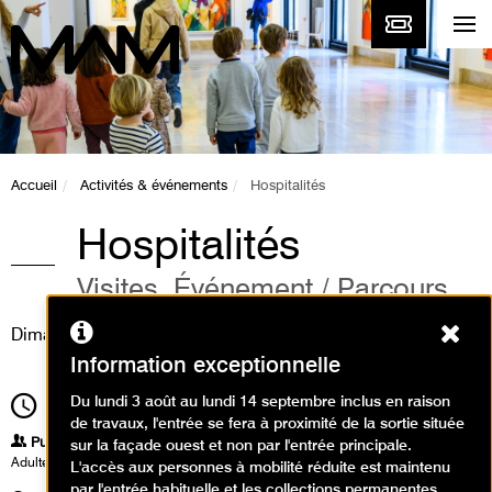
Accueil
Activités & événements
Hospitalités
Hospitalités
Visites, Événement / Parcours
Ferm
Dimanche 21 juin 2015
Information exceptionnelle
Du lundi 3 août au lundi 14 septembre inclus en raison
10h00
Durée
10h00
de travaux, l'entrée se fera à proximité de la sortie située
Publics
sur la façade ouest et non par l'entrée principale.
Adultes
L'accès aux personnes à mobilité réduite est maintenu
par l'entrée habituelle et les collections permanentes