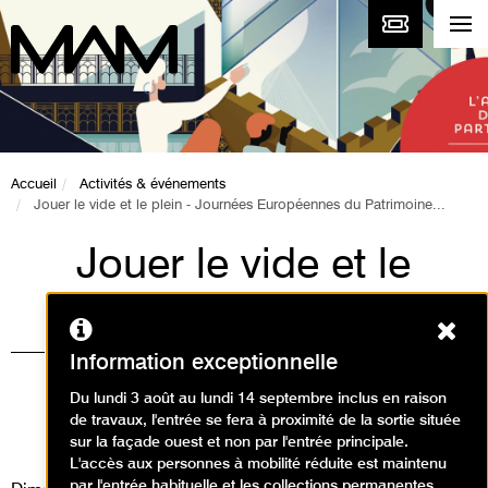
Accueil
Activités & événements
Jouer le vide et le plein - Journées Européennes du Patrimoine...
Jouer le vide et le
plein - Journées
Ferm
Européennes du
Information exceptionnelle
Patrimoine 2018
Du lundi 3 août au lundi 14 septembre inclus en raison
de travaux, l'entrée se fera à proximité de la sortie située
Animations / Visite animation
sur la façade ouest et non par l'entrée principale.
L'accès aux personnes à mobilité réduite est maintenu
par l'entrée habituelle et les collections permanentes