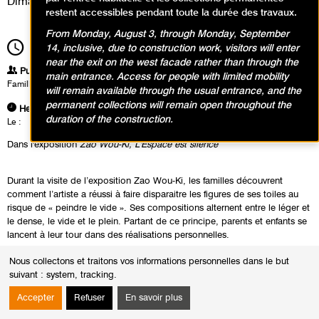
Dimanche 16 septembre 2018
restent accessibles pendant toute la durée des travaux.
From Monday, August 3, through Monday, September
16h00
14, inclusive, due to construction work, visitors will enter
Durée
1h00
near the exit on the west facade rather than through the
Publics
main entrance. Access for people with limited mobility
Famille
will remain available through the usual entrance, and the
permanent collections will remain open throughout the
Heures
duration of the construction.
Le :
Dimanche 16 septembre 2018 de 16h00 à 17h00
Dans l'exposition
Zao Wou-Ki, L'Espace est silence
Durant la visite de l’exposition Zao Wou-Ki, les familles découvrent
comment l’artiste a réussi à faire disparaitre les figures de ses toiles au
risque de « peindre le vide ». Ses compositions alternent entre le léger et
le dense, le vide et le plein. Partant de ce principe, parents et enfants se
lancent à leur tour dans des réalisations personnelles.
Nous collectons et traitons vos informations personnelles dans le but
À l'occasion des Journées Européennes du Patrimoine, les ateliers en
suivant :
system, tracking
.
famille du 16 septembre sont gratuites!
Accepter
Refuser
En savoir plus
Retrouvez tout le programme de ces deux jours
en cliquant ici
.