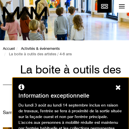
Accueil
Activités & événements
La boite à outils des artistes / 4-6 ans
La boite à outils des
artistes / 4-6 ans
Ferm
Animations / Atelier arts
Information exceptionnelle
plastiques
Du lundi 3 août au lundi 14 septembre inclus en raison
de travaux, l'entrée se fera à proximité de la sortie située
Samedi 29 novembre 2025
sur la façade ouest et non par l'entrée principale.
L'accès aux personnes à mobilité réduite est maintenu
par l'entrée habituelle et les collections permanentes