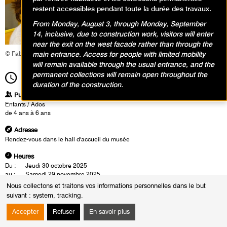
restent accessibles pendant toute la durée des travaux.
From Monday, August 3, through Monday, September
14, inclusive, due to construction work, visitors will enter
near the exit on the west facade rather than through the
main entrance. Access for people with limited mobility
© Fabrice Gaboriau
will remain available through the usual entrance, and the
permanent collections will remain open throughout the
11h00
Durée
1h30
duration of the construction.
Publics
Enfants / Ados
de 4 ans à 6 ans
Adresse
Rendez-vous dans le hall d'accueil du musée
Heures
Du :
Jeudi 30 octobre 2025
au :
Samedi 29 novembre 2025
Le :
Samedi 29 novembre 2025 de 11h00 à 12h30
Nous collectons et traitons vos informations personnelles dans le but
suivant :
system, tracking
.
Et si on regardait les œuvres en se demandant avec quoi elles ont été
faites ? En explorant les collections d’art moderne, les enfants partent à
Accepter
Refuser
En savoir plus
la découverte des outils utilisés par les artistes et des gestes qui en