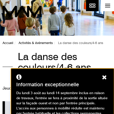
Accueil
Activités & événements
La danse des couleurs/4-6 ans
La danse des
couleurs/4-6 ans
Ferm
Animations / Visite animation
Information exceptionnelle
Jeudi 31 août 2023
Du lundi 3 août au lundi 14 septembre inclus en raison
de travaux, l'entrée se fera à proximité de la sortie située
sur la façade ouest et non par l'entrée principale.
L'accès aux personnes à mobilité réduite est maintenu
par l'entrée habituelle et les collections permanentes