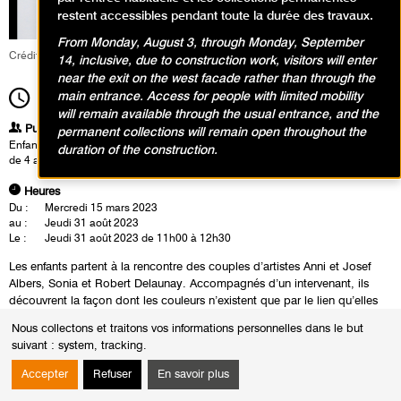
restent accessibles pendant toute la durée des travaux.
From Monday, August 3, through Monday, September
Crédit : Fabrice Gaboriau
14, inclusive, due to construction work, visitors will enter
near the exit on the west facade rather than through the
main entrance. Access for people with limited mobility
11h00
Durée
1h30
will remain available through the usual entrance, and the
Publics
permanent collections will remain open throughout the
Enfants / Ados
duration of the construction.
de 4 ans à 6 ans
Heures
Du :
Mercredi 15 mars 2023
au :
Jeudi 31 août 2023
Le :
Jeudi 31 août 2023 de 11h00 à 12h30
Les enfants partent à la rencontre des couples d’artistes Anni et Josef
Albers, Sonia et Robert Delaunay. Accompagnés d’un intervenant, ils
découvrent la façon dont les couleurs n’existent que par le lien qu’elles
ont entre-elles et comment les couleurs peuvent aussi donner l’effet de
Nous collectons et traitons vos informations personnelles dans le but
mouvement. Forts de ces observations aux effets variés et magiques, en
suivant :
system, tracking
.
atelier ils donnent vie à leur tour à une surface composée de cercles
colorés.
Accepter
Refuser
En savoir plus
*Cette activité est réservée aux enfants