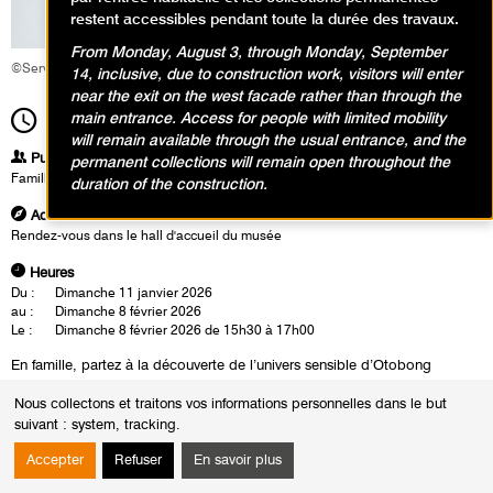
restent accessibles pendant toute la durée des travaux.
From Monday, August 3, through Monday, September
©Service éducatif et culturel
14, inclusive, due to construction work, visitors will enter
near the exit on the west facade rather than through the
main entrance. Access for people with limited mobility
15h30
Durée
1h30
will remain available through the usual entrance, and the
Publics
permanent collections will remain open throughout the
Famille
duration of the construction.
Adresse
Rendez-vous dans le hall d'accueil du musée
Heures
Du :
Dimanche 11 janvier 2026
au :
Dimanche 8 février 2026
Le :
Dimanche 8 février 2026 de 15h30 à 17h00
En famille, partez à la découverte de l’univers sensible d’Otobong
Nkanga avec la visite-atelier
La terre blessée
. Ses œuvres racontent,
Nous collectons et traitons vos informations personnelles dans le but
avec poésie, comment la nature porte les marques du temps et des
suivant :
system, tracking
.
actions humaines. Parents et enfants observent matières, textures et
paysages fragmentés, témoins d’un monde à réparer. Puis, place à la
Accepter
Refuser
En savoir plus
création : chacun compose un petit paysage à soigner, à relier, à
réinventer par du collage avec des papiers déchirés, du sable, des