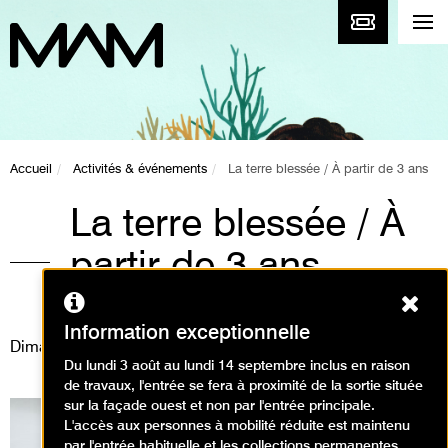
Accueil
Activités & événements
La terre blessée / À partir de 3 ans
La terre blessée / À
partir de 3 ans
Ferm
Animations / Créer en famille
Information exceptionnelle
Dimanche 8 février 2026
Du lundi 3 août au lundi 14 septembre inclus en raison
de travaux, l'entrée se fera à proximité de la sortie située
sur la façade ouest et non par l'entrée principale.
L'accès aux personnes à mobilité réduite est maintenu
par l'entrée habituelle et les collections permanentes