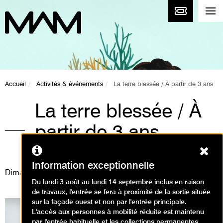
Accueil
Activités & événements
La terre blessée / À partir de 3 ans
La terre blessée / À
partir de 3 ans
Ferm
Animations / Créer en famille
Information exceptionnelle
Dimanche 11 janvier 2026
Du lundi 3 août au lundi 14 septembre inclus en raison
de travaux, l'entrée se fera à proximité de la sortie située
sur la façade ouest et non par l'entrée principale.
L'accès aux personnes à mobilité réduite est maintenu
par l'entrée habituelle et les collections permanentes