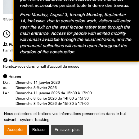
restent accessibles pendant toute la durée des travaux.
From Monday, August 3, through Monday, September
©Service éducatif et culturel
14, inclusive, due to construction work, visitors will enter
near the exit on the west facade rather than through the
main entrance. Access for people with limited mobility
15h30
Durée
1h30
will remain available through the usual entrance, and the
Publics
permanent collections will remain open throughout the
Famille
duration of the construction.
Adresse
Rendez-vous dans le hall d'accueil du musée
Heures
Du :
Dimanche 11 janvier 2026
au :
Dimanche 8 février 2026
Le :
Dimanche 11 janvier 2026 de 15h30 à 17h00
Dimanche 8 février 2026 de 14h00 à 15h30
Dimanche 8 février 2026 de 15h30 à 17h00
En famille, partez à la découverte de l’univers sensible d’Otobong
Nous collectons et traitons vos informations personnelles dans le but
Nkanga avec la visite-atelier
La terre blessée
. Ses œuvres racontent,
suivant :
system, tracking
.
avec poésie, comment la nature porte les marques du temps et des
Accepter
Refuser
En savoir plus
actions humaines. Parents et enfants observent matières, textures et
paysages fragmentés, témoins d’un monde à réparer. Puis, place à la