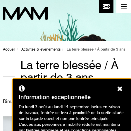
Accueil
Activités & événements
La terre blessée / À partir de 3 ans
La terre blessée / À
partir de 3 ans
Ferm
Animations / Créer en famille
Information exceptionnelle
Dimanche 8 février 2026
Du lundi 3 août au lundi 14 septembre inclus en raison
de travaux, l'entrée se fera à proximité de la sortie située
sur la façade ouest et non par l'entrée principale.
L'accès aux personnes à mobilité réduite est maintenu
par l'entrée habituelle et les collections permanentes