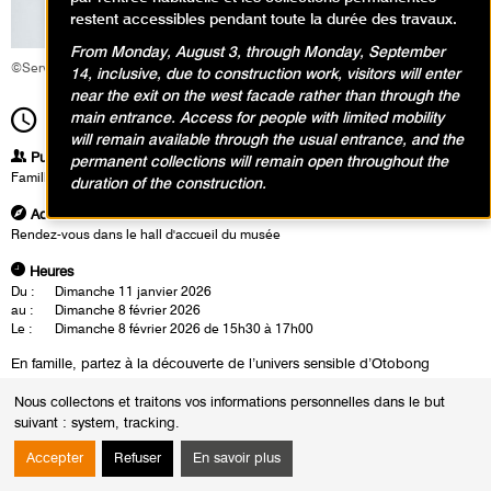
restent accessibles pendant toute la durée des travaux.
From Monday, August 3, through Monday, September
©Service éducatif et culturel
14, inclusive, due to construction work, visitors will enter
near the exit on the west facade rather than through the
main entrance. Access for people with limited mobility
15h30
Durée
1h30
will remain available through the usual entrance, and the
Publics
permanent collections will remain open throughout the
Famille
duration of the construction.
Adresse
Rendez-vous dans le hall d'accueil du musée
Heures
Du :
Dimanche 11 janvier 2026
au :
Dimanche 8 février 2026
Le :
Dimanche 8 février 2026 de 15h30 à 17h00
En famille, partez à la découverte de l’univers sensible d’Otobong
Nkanga avec la visite-atelier
La terre blessée
. Ses œuvres racontent,
Nous collectons et traitons vos informations personnelles dans le but
avec poésie, comment la nature porte les marques du temps et des
suivant :
system, tracking
.
actions humaines. Parents et enfants observent matières, textures et
paysages fragmentés, témoins d’un monde à réparer. Puis, place à la
Accepter
Refuser
En savoir plus
création : chacun compose un petit paysage à soigner, à relier, à
réinventer par du collage avec des papiers déchirés, du sable, des