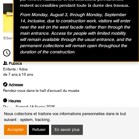
restent accessibles pendant toute la durée des travaux.
From Monday, August 3, through Monday, September
14, inclusive, due to construction work, visitors will enter
near the exit on the west facade rather than through the
main entrance. Access for people with limited mobility
©Service éducatif et culturel
will remain available through the usual entrance, and the
permanent collections will remain open throughout the
duration of the construction.
14h20
Durée
2h00
Publics
Enfants / Ados
de 7 ans à 10 ans
Adresse
Rendez-vous dans le hall d'accueil du musée
Heures
Du :
Samedi 14 février 2026
au :
Vendredi 6 mars 2026
Nous collectons et traitons vos informations personnelles dans le but
Le :
Vendredi 6 mars 2026 de 14h20 à 16h20
suivant :
system, tracking
.
À l'ère du numérique et de l'IA, qu'est-ce qui peut encore nous surprendre
Accepter
Refuser
En savoir plus
dans un coup de crayon, une tache de couleur ou une matière sculptée