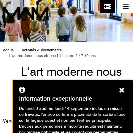
Accueil
Activités & événements
L’art moderne nous étonne t-il encore ? / 7-10 ans
L’art moderne nous
étonne t-il encore ? /
Ferm
7-10 ans
Information exceptionnelle
Ateliers / Atelier arts plastiques
Du lundi 3 août au lundi 14 septembre inclus en raison
de travaux, l'entrée se fera à proximité de la sortie située
sur la façade ouest et non par l'entrée principale.
Vendredi 6 mars 2026
L'accès aux personnes à mobilité réduite est maintenu
par l'entrée habituelle et les collections permanentes