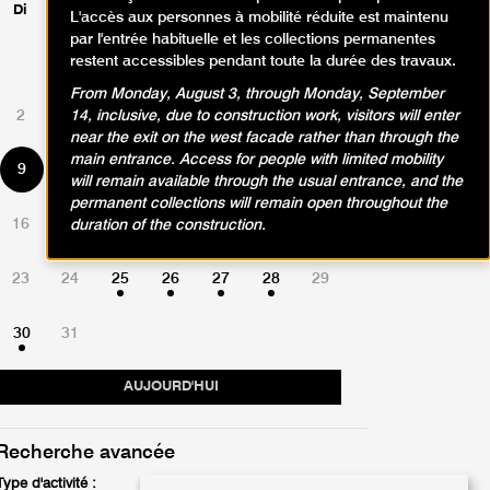
Di
Lu
Ma
Me
Je
Ve
Sa
L'accès aux personnes à mobilité réduite est maintenu
par l'entrée habituelle et les collections permanentes
restent accessibles pendant toute la durée des travaux.
1
From Monday, August 3, through Monday, September
2
3
4
5
6
7
8
14, inclusive, due to construction work, visitors will enter
near the exit on the west facade rather than through the
main entrance. Access for people with limited mobility
9
10
11
12
13
14
15
will remain available through the usual entrance, and the
permanent collections will remain open throughout the
16
17
18
19
20
21
22
duration of the construction.
23
24
25
26
27
28
29
30
31
AUJOURD'HUI
Recherche avancée
Type d'activité :