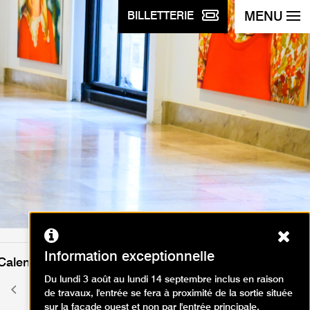
MENU
BILLETTERIE
Ferm
Information exceptionnelle
Calendrier des événements
Du lundi 3 août au lundi 14 septembre inclus en raison
août 2026
Mois
Mois
de travaux, l'entrée se fera à proximité de la sortie située
précédent
suivant
sur la façade ouest et non par l'entrée principale.