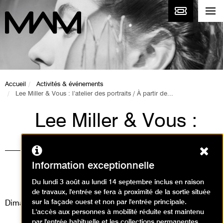
Accueil
Activités & événements
Lee Miller & Vous : l’atelier des portraits / À partir de...
Lee Miller & Vous :
l’atelier des portraits
Ferm
/ À partir de 3 ans
Information exceptionnelle
Animations / Créer en famille
Du lundi 3 août au lundi 14 septembre inclus en raison
de travaux, l'entrée se fera à proximité de la sortie située
sur la façade ouest et non par l'entrée principale.
Dimanche 14 juin 2026
L'accès aux personnes à mobilité réduite est maintenu
par l'entrée habituelle et les collections permanentes