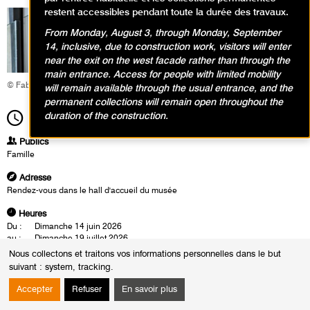
restent accessibles pendant toute la durée des travaux.
From Monday, August 3, through Monday, September
14, inclusive, due to construction work, visitors will enter
near the exit on the west facade rather than through the
main entrance. Access for people with limited mobility
© Fabrice Gaboriau
will remain available through the usual entrance, and the
permanent collections will remain open throughout the
duration of the construction.
14h00
Durée
1h30
Publics
Famille
Adresse
Rendez-vous dans le hall d'accueil du musée
Heures
Du :
Dimanche 14 juin 2026
au :
Dimanche 19 juillet 2026
Le :
Dimanche 14 juin 2026 de 14h00 à 15h30
Nous collectons et traitons vos informations personnelles dans le but
Dimanche 14 juin 2026 de 15h30 à 17h00
suivant :
system, tracking
.
Dimanche 19 juillet 2026 de 14h00 à 15h30
Dimanche 19 juillet 2026 de 15h30 à 17h00
Accepter
Refuser
En savoir plus
Lee Miller, muse et photographe, a révolutionné l’art du portrait en jouant