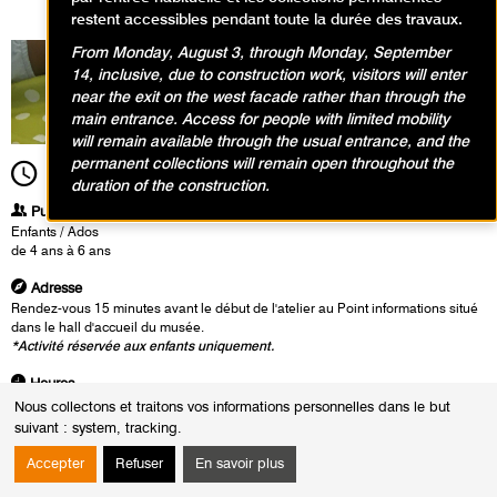
restent accessibles pendant toute la durée des travaux.
From Monday, August 3, through Monday, September
14, inclusive, due to construction work, visitors will enter
near the exit on the west facade rather than through the
main entrance. Access for people with limited mobility
will remain available through the usual entrance, and the
permanent collections will remain open throughout the
11h00
Durée
1h30
duration of the construction.
Publics
Enfants / Ados
de 4 ans à 6 ans
Adresse
Rendez-vous 15 minutes avant le début de l'atelier au Point informations situé
dans le hall d'accueil du musée.
*Activité réservée aux enfants uniquement.
Heures
Du :
Mercredi 15 mai 2024
Nous collectons et traitons vos informations personnelles dans le but
au :
Vendredi 23 août 2024
suivant :
system, tracking
.
Le :
Vendredi 23 août 2024 de 11h00 à 12h30
Accepter
Refuser
En savoir plus
Les animaux de Baya se sont évadés de la belle robe rouge qu’ils