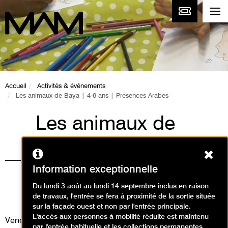
Accueil
Activités & événements
Les animaux de Baya | 4-6 ans | Présences Arabes
Les animaux de
Baya | 4-6 ans |
Ferm
Présences Arabes
Information exceptionnelle
Visites, Animations / Visite
Du lundi 3 août au lundi 14 septembre inclus en raison
de travaux, l'entrée se fera à proximité de la sortie située
animation
sur la façade ouest et non par l'entrée principale.
L'accès aux personnes à mobilité réduite est maintenu
Vendredi 23 août 2024
par l'entrée habituelle et les collections permanentes