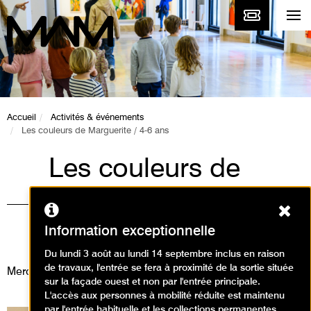
Accueil
Activités & événements
Les couleurs de Marguerite / 4-6 ans
Les couleurs de
Marguerite / 4-6 ans
Ferm
Animations / Atelier arts
Information exceptionnelle
plastiques
Du lundi 3 août au lundi 14 septembre inclus en raison
de travaux, l'entrée se fera à proximité de la sortie située
Mercredi 7 mai 2025
sur la façade ouest et non par l'entrée principale.
L'accès aux personnes à mobilité réduite est maintenu
par l'entrée habituelle et les collections permanentes