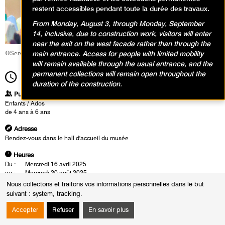
restent accessibles pendant toute la durée des travaux.
From Monday, August 3, through Monday, September
14, inclusive, due to construction work, visitors will enter
near the exit on the west facade rather than through the
main entrance. Access for people with limited mobility
©Service éducatif et culturel
will remain available through the usual entrance, and the
permanent collections will remain open throughout the
14h30
Durée
1h30
duration of the construction.
Publics
Enfants / Ados
de 4 ans à 6 ans
Adresse
Rendez-vous dans le hall d'accueil du musée
Heures
Du :
Mercredi 16 avril 2025
au :
Mercredi 20 août 2025
Le :
Mercredi 7 mai 2025 de 14h30 à 16h00
Nous collectons et traitons vos informations personnelles dans le but
Mercredi 4 juin 2025 de 14h30 à 16h00
suivant :
system, tracking
.
Samedi 10 mai 2025 de 11h00 à 12h30
Samedi 7 juin 2025 de 11h00 à 12h30
Accepter
Refuser
En savoir plus
Mercredi 9 juillet 2025 de 11h00 à 12h30
Mercredi 16 juillet 2025 de 11h00 à 12h30