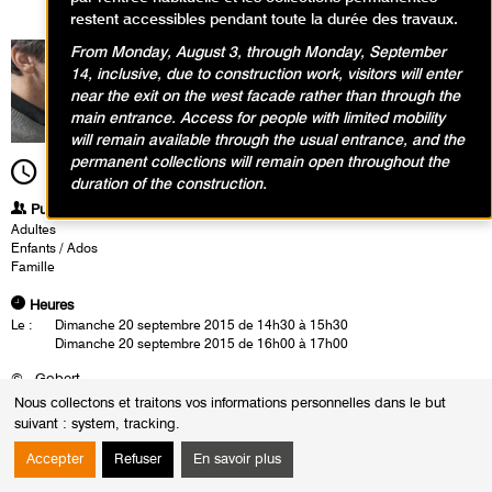
restent accessibles pendant toute la durée des travaux.
From Monday, August 3, through Monday, September
14, inclusive, due to construction work, visitors will enter
near the exit on the west facade rather than through the
main entrance. Access for people with limited mobility
will remain available through the usual entrance, and the
permanent collections will remain open throughout the
14h30
Durée
1h00
duration of the construction.
Publics
Adultes
Enfants / Ados
Famille
Heures
Le :
Dimanche 20 septembre 2015 de 14h30 à 15h30
Dimanche 20 septembre 2015 de 16h00 à 17h00
© Gobert
Nous collectons et traitons vos informations personnelles dans le but
Les images flottantes
suivant :
system, tracking
.
Performance contée de Patrick Corillon (Salle 2)
: 60 minutes pour entrer
dans le cadre
.
Accepter
Refuser
En savoir plus