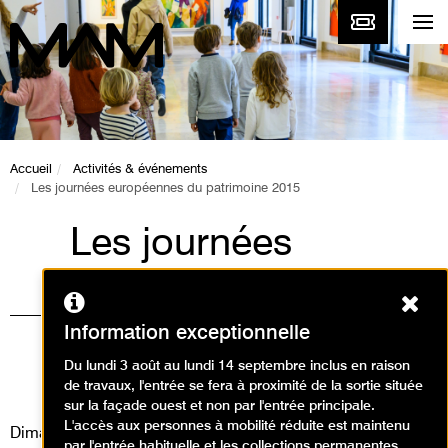
Accueil
Activités & événements
Les journées européennes du patrimoine 2015
Les journées
européennes du
Ferm
patrimoine 2015
Information exceptionnelle
Animations, Événement /
Du lundi 3 août au lundi 14 septembre inclus en raison
de travaux, l'entrée se fera à proximité de la sortie située
Journées du Patrimoine
sur la façade ouest et non par l'entrée principale.
L'accès aux personnes à mobilité réduite est maintenu
Dimanche 20 septembre 2015
par l'entrée habituelle et les collections permanentes