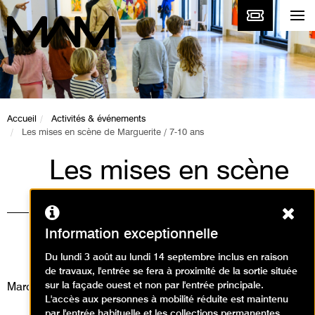
Accueil
Activités & événements
Les mises en scène de Marguerite / 7-10 ans
Les mises en scène
de Marguerite / 7-10
Ferm
ans
Information exceptionnelle
Ateliers / Atelier arts plastiques
Du lundi 3 août au lundi 14 septembre inclus en raison
de travaux, l'entrée se fera à proximité de la sortie située
sur la façade ouest et non par l'entrée principale.
Mardi 19 août 2025
L'accès aux personnes à mobilité réduite est maintenu
par l'entrée habituelle et les collections permanentes