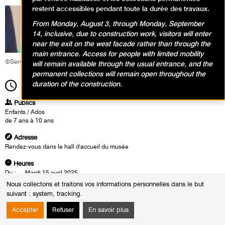
restent accessibles pendant toute la durée des travaux.
From Monday, August 3, through Monday, September
14, inclusive, due to construction work, visitors will enter
near the exit on the west facade rather than through the
main entrance. Access for people with limited mobility
©Service éducatif et culturel
will remain available through the usual entrance, and the
permanent collections will remain open throughout the
duration of the construction.
14h00
Durée
2h00
Publics
Enfants / Ados
de 7 ans à 10 ans
Adresse
Rendez-vous dans le hall d'accueil du musée
Heures
Du :
Mardi 15 avril 2025
au :
Mardi 19 août 2025
Nous collectons et traitons vos informations personnelles dans le but
Le :
Mardi 19 août 2025 de 14h00 à 16h00
suivant :
system, tracking
.
Les enfants observent dans les portraits de Marguerite qu’Henri Matisse
Accepter
Refuser
En savoir plus
joue avec le traitement de l’espace pour immerger sa fille dans des