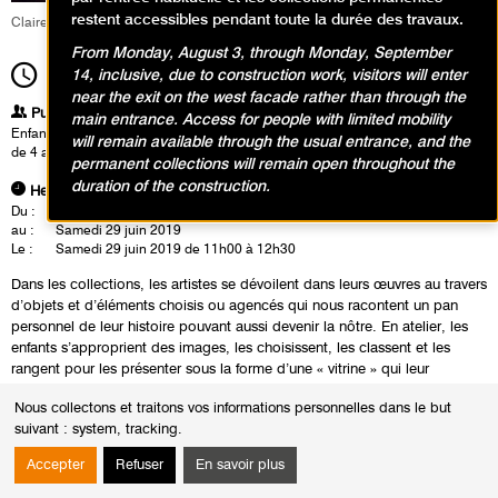
restent accessibles pendant toute la durée des travaux.
Claire Delfino
From Monday, August 3, through Monday, September
11h00
14, inclusive, due to construction work, visitors will enter
Durée
1h30
near the exit on the west facade rather than through the
Publics
main entrance. Access for people with limited mobility
Enfants / Ados
will remain available through the usual entrance, and the
de 4 ans à 6 ans
permanent collections will remain open throughout the
duration of the construction.
Heures
Du :
Mercredi 22 mai 2019
au :
Samedi 29 juin 2019
Le :
Samedi 29 juin 2019 de 11h00 à 12h30
Dans les collections, les artistes se dévoilent dans leurs œuvres au travers
d’objets et d’éléments choisis ou agencés qui nous racontent un pan
personnel de leur histoire pouvant aussi devenir la nôtre. En atelier, les
enfants s’approprient des images, les choisissent, les classent et les
rangent pour les présenter sous la forme d’une « vitrine » qui leur
ressemble.
Nous collectons et traitons vos informations personnelles dans le but
suivant :
system, tracking
.
Accepter
Refuser
En savoir plus