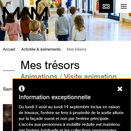
Accueil
Activités & événements
Mes trésors
Mes trésors
Animations / Visite animation
Ferm
Samedi 29 juin 2019
Information exceptionnelle
Du lundi 3 août au lundi 14 septembre inclus en raison
de travaux, l'entrée se fera à proximité de la sortie située
sur la façade ouest et non par l'entrée principale.
L'accès aux personnes à mobilité réduite est maintenu
par l'entrée habituelle et les collections permanentes