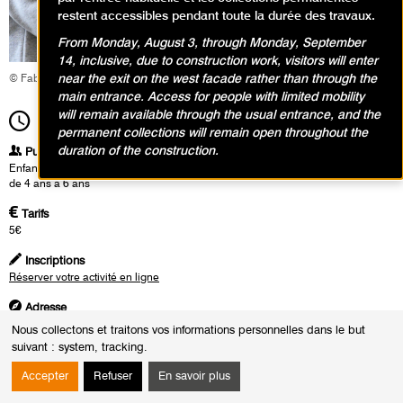
restent accessibles pendant toute la durée des travaux.
From Monday, August 3, through Monday, September
14, inclusive, due to construction work, visitors will enter
near the exit on the west facade rather than through the
© Fabrice Gaboriau
main entrance. Access for people with limited mobility
will remain available through the usual entrance, and the
11h00
Durée
1h30
permanent collections will remain open throughout the
duration of the construction.
Publics
Enfants / Ados
de 4 ans à 6 ans
Tarifs
5€
Inscriptions
Réserver votre activité en ligne
Adresse
Rendez-vous dans le hall d'accueil du musée
Nous collectons et traitons vos informations personnelles dans le but
suivant :
system, tracking
.
Heures
Du :
Mercredi 8 avril 2026
Accepter
Refuser
En savoir plus
au :
Mardi 25 août 2026
Le :
Mardi 25 août 2026 de 11h00 à 12h30