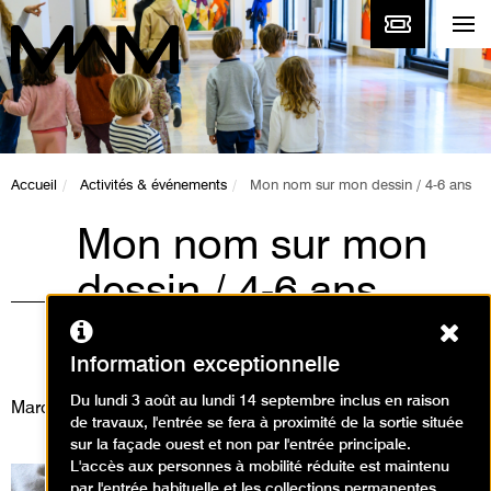
Accueil
Activités & événements
Mon nom sur mon dessin / 4-6 ans
Mon nom sur mon
dessin / 4-6 ans
Ferm
Ateliers, Animations / Atelier arts
plastiques
Information exceptionnelle
Du lundi 3 août au lundi 14 septembre inclus en raison
Mardi 25 août 2026
de travaux, l'entrée se fera à proximité de la sortie située
sur la façade ouest et non par l'entrée principale.
L'accès aux personnes à mobilité réduite est maintenu
par l'entrée habituelle et les collections permanentes