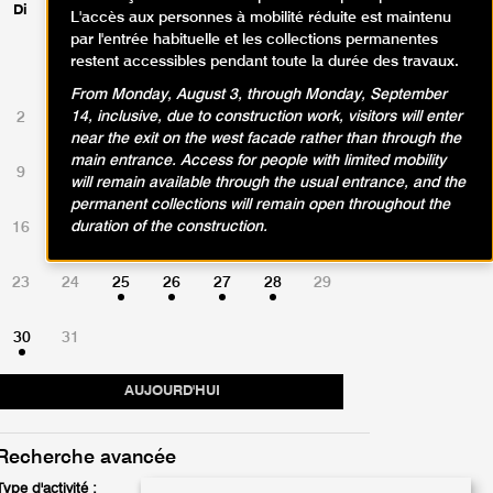
Di
Lu
Ma
Me
Je
Ve
Sa
L'accès aux personnes à mobilité réduite est maintenu
par l'entrée habituelle et les collections permanentes
restent accessibles pendant toute la durée des travaux.
1
From Monday, August 3, through Monday, September
14, inclusive, due to construction work, visitors will enter
2
3
4
5
6
7
8
near the exit on the west facade rather than through the
main entrance. Access for people with limited mobility
9
10
11
12
13
14
15
will remain available through the usual entrance, and the
permanent collections will remain open throughout the
duration of the construction.
16
17
18
19
20
21
22
23
24
25
26
27
28
29
30
31
AUJOURD'HUI
Recherche avancée
Type d'activité :