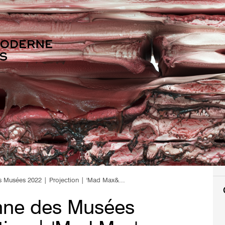
s Musées 2022 | Projection | 'Mad Max&...
nne des Musées