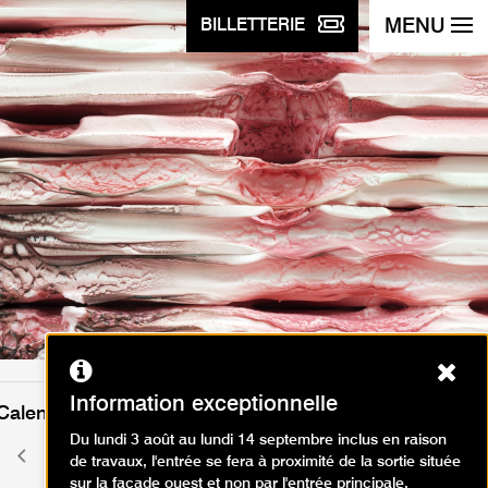
MENU
BILLETTERIE
Ferm
Information exceptionnelle
Calendrier des événements
Du lundi 3 août au lundi 14 septembre inclus en raison
août 2026
Mois
Mois
de travaux, l'entrée se fera à proximité de la sortie située
précédent
suivant
sur la façade ouest et non par l'entrée principale.