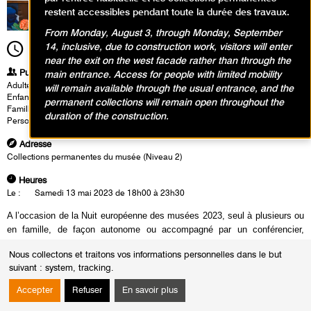
restent accessibles pendant toute la durée des travaux.
From Monday, August 3, through Monday, September
14, inclusive, due to construction work, visitors will enter
18h00
Durée
5h30
near the exit on the west facade rather than through the
Publics
main entrance. Access for people with limited mobility
Adultes
will remain available through the usual entrance, and the
Enfants / Ados
permanent collections will remain open throughout the
Famille
duration of the construction.
Personnes à mobilité réduite
Adresse
Collections permanentes du musée (Niveau 2)
Heures
Le :
Samedi 13 mai 2023 de 18h00 à 23h30
A l’occasion de la Nuit européenne des musées 2023, seul à plusieurs ou
en famille, de façon autonome ou accompagné par un conférencier,
partez à la rencontre des collections permanentes du Musée d’Art
Nous collectons et traitons vos informations personnelles dans le but
moderne de Paris afin de découvrir ou redécouvrir les grands
suivant :
system, tracking
.
mouvements artistiques du XXème siècle et les chefs-d’oeuvre du
musée, parmi lesquels le nouvel accrochage dédié à l’artiste Zao Wou-Ki,
Accepter
Refuser
En savoir plus
dont une importante donation vient de rentrer dans les collections. Un