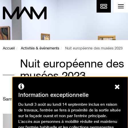
Accueil
Activités & événements
Nuit européenne des musées 2023
Nuit européenne des
musées 2023
Ferm
Événement / Nuit des musées
Information exceptionnelle
Samedi 13 mai 2023
Du lundi 3 août au lundi 14 septembre inclus en raison
de travaux, l'entrée se fera à proximité de la sortie située
sur la façade ouest et non par l'entrée principale.
L'accès aux personnes à mobilité réduite est maintenu
par l'entrée habituelle et les collections permanentes