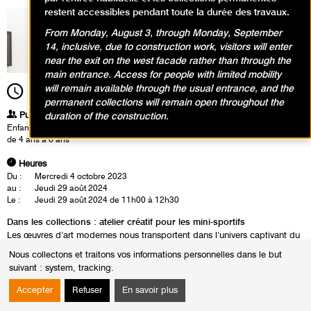
restent accessibles pendant toute la durée des travaux.
From Monday, August 3, through Monday, September
14, inclusive, due to construction work, visitors will enter
near the exit on the west facade rather than through the
main entrance. Access for people with limited mobility
will remain available through the usual entrance, and the
11h00
Durée
1h30
permanent collections will remain open throughout the
Publics
duration of the construction.
Enfants / Ados
de 4 ans à 6 ans
Heures
Du :
Mercredi 4 octobre 2023
au :
Jeudi 29 août 2024
Le :
Jeudi 29 août 2024 de 11h00 à 12h30
Dans les collections : atelier créatif pour les mini-sportifs
Les œuvres d’art modernes nous transportent dans l’univers captivant du
sport, où l’effort, la compétition et l’expression physique se fondent en
Nous collectons et traitons vos informations personnelles dans le but
une symphonie visuelle. Les enfants admirent plus particulièrement les
suivant :
system, tracking
.
œuvres de Raoul Dufy représentant des courses de chevaux ou des
rameurs de régates. En atelier, ils reconstituent par collage et
Accepter
Refuser
En savoir plus
assemblage une course animée et colorée.