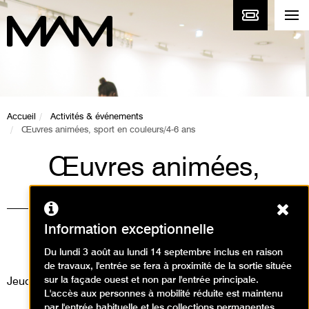
Accueil
Activités & événements
Œuvres animées, sport en couleurs/4-6 ans
Œuvres animées,
sport en couleurs/4-
Ferm
6 ans
Information exceptionnelle
Animations / Visite animation
Du lundi 3 août au lundi 14 septembre inclus en raison
de travaux, l'entrée se fera à proximité de la sortie située
sur la façade ouest et non par l'entrée principale.
Jeudi 29 août 2024
L'accès aux personnes à mobilité réduite est maintenu
par l'entrée habituelle et les collections permanentes