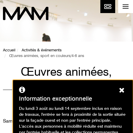
Accueil
Activités & événements
Œuvres animées, sport en couleurs/4-6 ans
Œuvres animées,
sport en couleurs/4-
Ferm
6 ans
Information exceptionnelle
Animations / Visite animation
Du lundi 3 août au lundi 14 septembre inclus en raison
de travaux, l'entrée se fera à proximité de la sortie située
sur la façade ouest et non par l'entrée principale.
Samedi 25 mai 2024
L'accès aux personnes à mobilité réduite est maintenu
par l'entrée habituelle et les collections permanentes