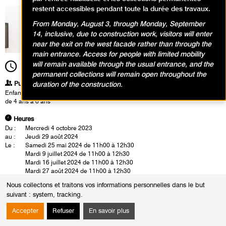
restent accessibles pendant toute la durée des travaux.
From Monday, August 3, through Monday, September
14, inclusive, due to construction work, visitors will enter
near the exit on the west facade rather than through the
main entrance. Access for people with limited mobility
will remain available through the usual entrance, and the
11h00
Durée
1h30
permanent collections will remain open throughout the
Publics
duration of the construction.
Enfants / Ados
de 4 ans à 6 ans
Heures
Du :
Mercredi 4 octobre 2023
au :
Jeudi 29 août 2024
Le :
Samedi 25 mai 2024 de 11h00 à 12h30
Mardi 9 juillet 2024 de 11h00 à 12h30
Mardi 16 juillet 2024 de 11h00 à 12h30
Mardi 27 août 2024 de 11h00 à 12h30
Jeudi 29 août 2024 de 11h00 à 12h30
Nous collectons et traitons vos informations personnelles dans le but
suivant :
system, tracking
.
Dans les collections : atelier créatif pour les mini-sportifs
Les œuvres d’art modernes nous transportent dans l’univers captivant du
Accepter
Refuser
En savoir plus
sport, où l’effort, la compétition et l’expression physique se fondent en
une symphonie visuelle. Les enfants admirent plus particulièrement les