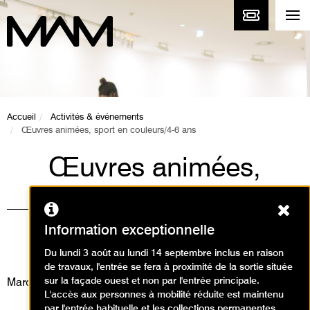
Accueil
Activités & événements
Œuvres animées, sport en couleurs/4-6 ans
Œuvres animées,
sport en couleurs/4-
Ferm
6 ans
Information exceptionnelle
Animations / Visite animation
Du lundi 3 août au lundi 14 septembre inclus en raison
de travaux, l'entrée se fera à proximité de la sortie située
sur la façade ouest et non par l'entrée principale.
Mardi 9 juillet 2024
L'accès aux personnes à mobilité réduite est maintenu
par l'entrée habituelle et les collections permanentes