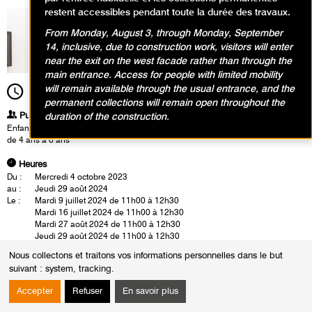
restent accessibles pendant toute la durée des travaux.
From Monday, August 3, through Monday, September
14, inclusive, due to construction work, visitors will enter
near the exit on the west facade rather than through the
main entrance. Access for people with limited mobility
will remain available through the usual entrance, and the
11h00
Durée
1h30
permanent collections will remain open throughout the
Publics
duration of the construction.
Enfants / Ados
de 4 ans à 6 ans
Heures
Du :
Mercredi 4 octobre 2023
au :
Jeudi 29 août 2024
Le :
Mardi 9 juillet 2024 de 11h00 à 12h30
Mardi 16 juillet 2024 de 11h00 à 12h30
Mardi 27 août 2024 de 11h00 à 12h30
Jeudi 29 août 2024 de 11h00 à 12h30
Nous collectons et traitons vos informations personnelles dans le but
Dans les collections : atelier créatif pour les mini-sportifs
suivant :
system, tracking
.
Les œuvres d’art modernes nous transportent dans l’univers captivant du
sport, où l’effort, la compétition et l’expression physique se fondent en
Accepter
Refuser
En savoir plus
une symphonie visuelle. Les enfants admirent plus particulièrement les
œuvres de Raoul Dufy représentant des courses de chevaux ou des