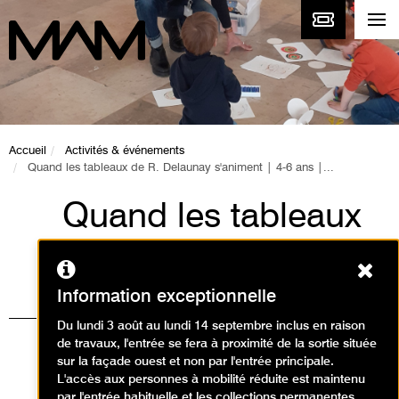
Accueil
Activités & événements
Quand les tableaux de R. Delaunay s'animent | 4-6 ans |...
Quand les tableaux
de R. Delaunay
Ferm
s'animent | 4-6 ans |
Information exceptionnelle
Collections
Du lundi 3 août au lundi 14 septembre inclus en raison
de travaux, l'entrée se fera à proximité de la sortie située
permanentes
sur la façade ouest et non par l'entrée principale.
L'accès aux personnes à mobilité réduite est maintenu
par l'entrée habituelle et les collections permanentes