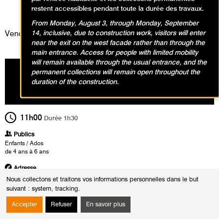
Visites, Animations / Visite
restent accessibles pendant toute la durée des travaux.
animation
From Monday, August 3, through Monday, September
14, inclusive, due to construction work, visitors will enter
Vendredi 30 août 2024
near the exit on the west facade rather than through the
main entrance. Access for people with limited mobility
will remain available through the usual entrance, and the
permanent collections will remain open throughout the
duration of the construction.
11h00
Durée
1h30
Publics
Enfants / Ados
de 4 ans à 6 ans
Adresse
Rendez-vous 15 minutes avant le début de l'atelier au Point informations situé
Nous collectons et traitons vos informations personnelles dans le but
dans le hall d'accueil du musée.
suivant :
system, tracking
.
*Activité réservée aux enfants uniquement.
Accepter
Refuser
En savoir plus
Heures