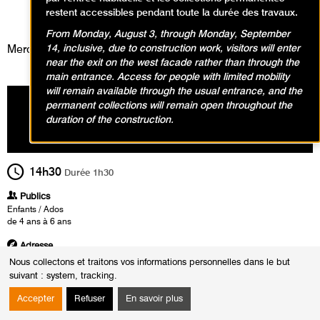
Visites, Animations / Visite
restent accessibles pendant toute la durée des travaux.
animation
From Monday, August 3, through Monday, September
14, inclusive, due to construction work, visitors will enter
Mercredi 13 mars 2024
near the exit on the west facade rather than through the
main entrance. Access for people with limited mobility
will remain available through the usual entrance, and the
permanent collections will remain open throughout the
duration of the construction.
14h30
Durée
1h30
Publics
Enfants / Ados
de 4 ans à 6 ans
Adresse
Rendez-vous 15 minutes avant le début de l'atelier au Point informations situé
Nous collectons et traitons vos informations personnelles dans le but
dans le hall d'accueil du musée.
suivant :
system, tracking
.
*Activité réservée aux enfants uniquement.
Accepter
Refuser
En savoir plus
Heures