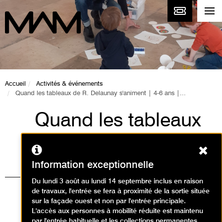
Accueil
Activités & événements
Quand les tableaux de R. Delaunay s'animent | 4-6 ans |...
Quand les tableaux
de R. Delaunay
Ferm
s'animent | 4-6 ans |
Information exceptionnelle
Collections
Du lundi 3 août au lundi 14 septembre inclus en raison
de travaux, l'entrée se fera à proximité de la sortie située
permanentes
sur la façade ouest et non par l'entrée principale.
L'accès aux personnes à mobilité réduite est maintenu
par l'entrée habituelle et les collections permanentes