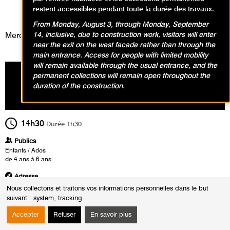
Visites, Animations / Visite
restent accessibles pendant toute la durée des travaux.
animation
From Monday, August 3, through Monday, September
14, inclusive, due to construction work, visitors will enter
Mercredi 12 juin 2024
near the exit on the west facade rather than through the
main entrance. Access for people with limited mobility
will remain available through the usual entrance, and the
permanent collections will remain open throughout the
duration of the construction.
14h30
Durée
1h30
Publics
Enfants / Ados
de 4 ans à 6 ans
Adresse
Rendez-vous 15 minutes avant le début de l'atelier au Point informations situé
Nous collectons et traitons vos informations personnelles dans le but
dans le hall d'accueil du musée.
suivant :
system, tracking
.
*Activité réservée aux enfants uniquement.
Accepter
Refuser
En savoir plus
Heures