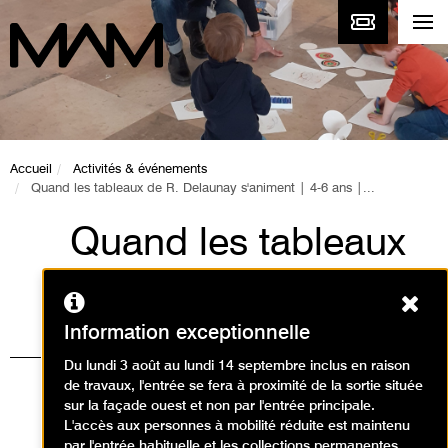
Accueil
Activités & événements
Quand les tableaux de R. Delaunay s'animent | 4-6 ans |...
Quand les tableaux
de R. Delaunay
Ferm
s'animent | 4-6 ans |
Information exceptionnelle
Collections
Du lundi 3 août au lundi 14 septembre inclus en raison
de travaux, l'entrée se fera à proximité de la sortie située
permanentes
sur la façade ouest et non par l'entrée principale.
L'accès aux personnes à mobilité réduite est maintenu
par l'entrée habituelle et les collections permanentes